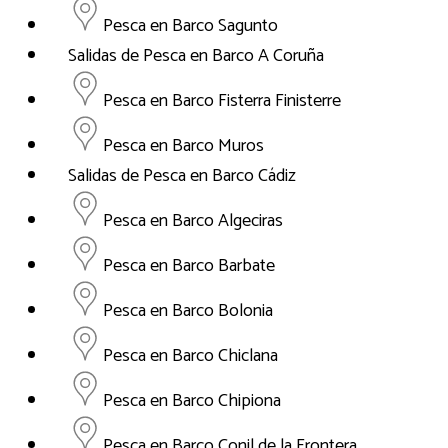
Pesca en Barco Sagunto
Salidas de Pesca en Barco A Coruña
Pesca en Barco Fisterra Finisterre
Pesca en Barco Muros
Salidas de Pesca en Barco Cádiz
Pesca en Barco Algeciras
Pesca en Barco Barbate
Pesca en Barco Bolonia
Pesca en Barco Chiclana
Pesca en Barco Chipiona
Pesca en Barco Conil de la Frontera