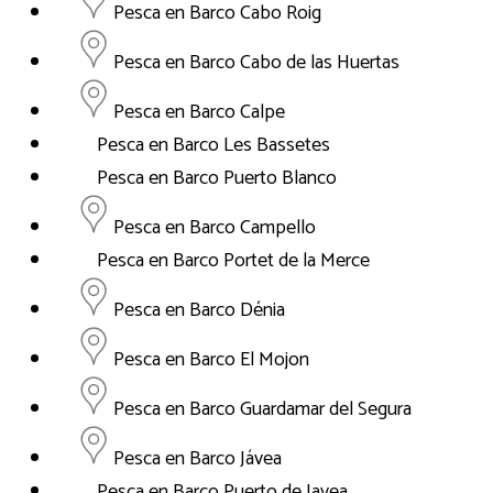
Pesca en Barco Cabo Roig
Pesca en Barco Cabo de las Huertas
Pesca en Barco Calpe
Pesca en Barco Les Bassetes
Pesca en Barco Puerto Blanco
Pesca en Barco Campello
Pesca en Barco Portet de la Merce
Pesca en Barco Dénia
Pesca en Barco El Mojon
Pesca en Barco Guardamar del Segura
Pesca en Barco Jávea
Pesca en Barco Puerto de Javea