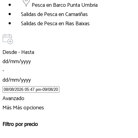
Pesca en Barco Punta Umbria
Salidas de Pesca en Camariñas
Salidas de Pesca en Rias Baixas
Desde - Hasta
dd/mm/yyyy
-
dd/mm/yyyy
Avanzado
Más
Más opciones
Filtro por precio