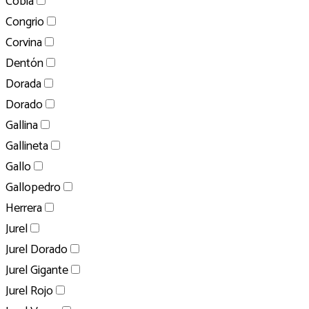
Cobia
Congrio
Corvina
Dentón
Dorada
Dorado
Gallina
Gallineta
Gallo
Gallopedro
Herrera
Jurel
Jurel Dorado
Jurel Gigante
Jurel Rojo