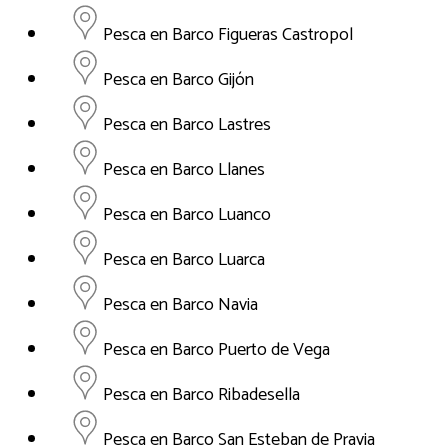
Pesca en Barco Figueras Castropol
Pesca en Barco Gijón
Pesca en Barco Lastres
Pesca en Barco Llanes
Pesca en Barco Luanco
Pesca en Barco Luarca
Pesca en Barco Navia
Pesca en Barco Puerto de Vega
Pesca en Barco Ribadesella
Pesca en Barco San Esteban de Pravia