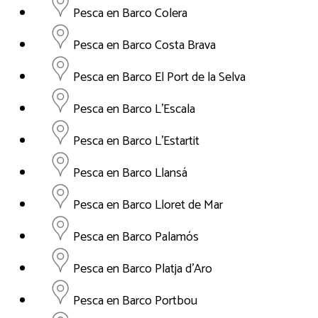
Pesca en Barco Colera
Pesca en Barco Costa Brava
Pesca en Barco El Port de la Selva
Pesca en Barco L'Escala
Pesca en Barco L'Estartit
Pesca en Barco Llansá
Pesca en Barco Lloret de Mar
Pesca en Barco Palamós
Pesca en Barco Platja d'Aro
Pesca en Barco Portbou