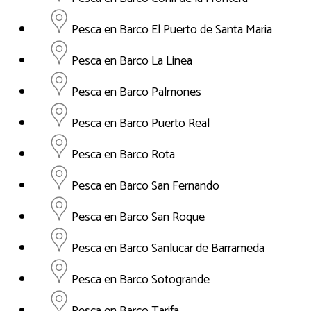
Pesca en Barco El Puerto de Santa Maria
Pesca en Barco La Linea
Pesca en Barco Palmones
Pesca en Barco Puerto Real
Pesca en Barco Rota
Pesca en Barco San Fernando
Pesca en Barco San Roque
Pesca en Barco Sanlucar de Barrameda
Pesca en Barco Sotogrande