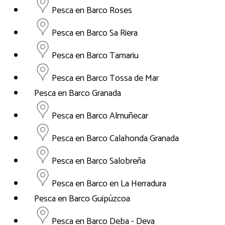
Pesca en Barco Roses
Pesca en Barco Sa Riera
Pesca en Barco Tamariu
Pesca en Barco Tossa de Mar
Pesca en Barco Granada
Pesca en Barco Almuñecar
Pesca en Barco Calahonda Granada
Pesca en Barco Salobreña
Pesca en Barco en La Herradura
Pesca en Barco Guipúzcoa
Pesca en Barco Deba - Deva