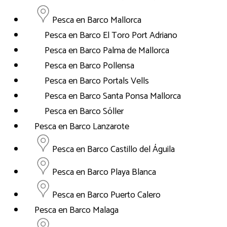
Pesca en Barco Mallorca
Pesca en Barco El Toro Port Adriano
Pesca en Barco Palma de Mallorca
Pesca en Barco Pollensa
Pesca en Barco Portals Vells
Pesca en Barco Santa Ponsa Mallorca
Pesca en Barco Sóller
Pesca en Barco Lanzarote
Pesca en Barco Castillo del Águila
Pesca en Barco Playa Blanca
Pesca en Barco Puerto Calero
Pesca en Barco Malaga