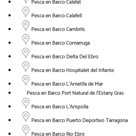
Pesca en Barco Calafat
Pesca en Barco Calafell
Pesca en Barco Cambrils
Pesca en Barco Comarruga
Pesca en Barco Delta Del Ebro
Pesca en Barco Hospitalet del Infante
Pesca en Barco L'Ametlla de Mar
Pesca en Barco Port Natural de l'Estany Gras
Pesca en Barco L'Ampolla
Pesca en Barco Puerto Deportivo Tarragona
Pesca en Barco Rio Ebro