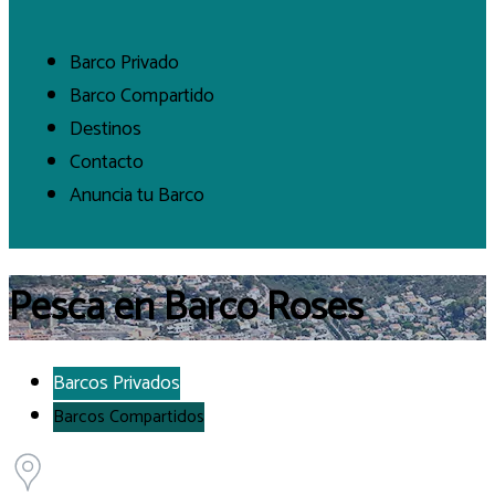
Barco Privado
Barco Compartido
Destinos
Contacto
Anuncia tu Barco
Pesca en Barco Roses
Barcos Privados
Barcos Compartidos