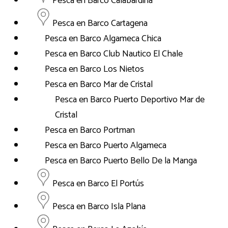
Pesca en Barco Calabardina
Pesca en Barco Cartagena
Pesca en Barco Algameca Chica
Pesca en Barco Club Nautico El Chale
Pesca en Barco Los Nietos
Pesca en Barco Mar de Cristal
Pesca en Barco Puerto Deportivo Mar de
Cristal
Pesca en Barco Portman
Pesca en Barco Puerto Algameca
Pesca en Barco Puerto Bello De la Manga
Pesca en Barco El Portús
Pesca en Barco Isla Plana