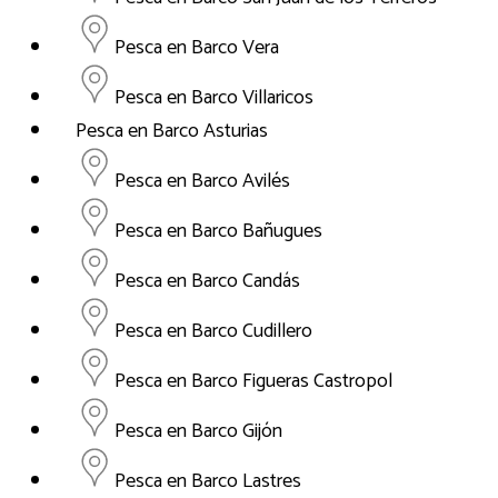
Pesca en Barco Vera
Pesca en Barco Villaricos
Pesca en Barco Asturias
Pesca en Barco Avilés
Pesca en Barco Bañugues
Pesca en Barco Candás
Pesca en Barco Cudillero
Pesca en Barco Figueras Castropol
Pesca en Barco Gijón
Pesca en Barco Lastres