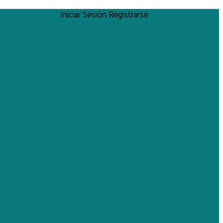
Iniciar Sesión
Registrarse