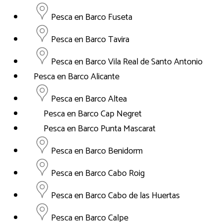
Pesca en Barco Fuseta
Pesca en Barco Tavira
Pesca en Barco Vila Real de Santo Antonio
Pesca en Barco Alicante
Pesca en Barco Altea
Pesca en Barco Cap Negret
Pesca en Barco Punta Mascarat
Pesca en Barco Benidorm
Pesca en Barco Cabo Roig
Pesca en Barco Cabo de las Huertas
Pesca en Barco Calpe