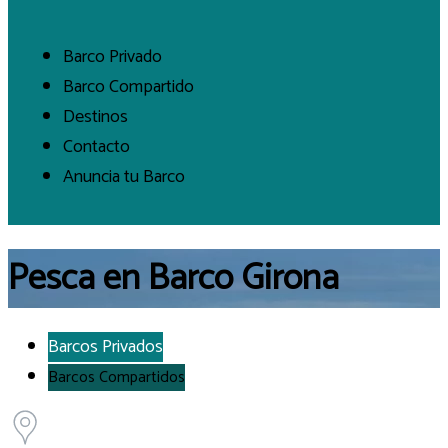
Barco Privado
Barco Compartido
Destinos
Contacto
Anuncia tu Barco
Pesca en Barco Girona
Barcos Privados
Barcos Compartidos