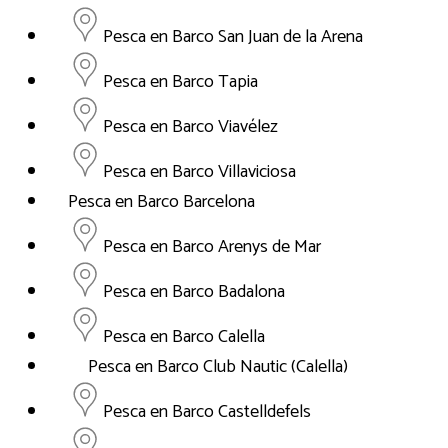
Pesca en Barco San Juan de la Arena
Pesca en Barco Tapia
Pesca en Barco Viavélez
Pesca en Barco Villaviciosa
Pesca en Barco Barcelona
Pesca en Barco Arenys de Mar
Pesca en Barco Badalona
Pesca en Barco Calella
Pesca en Barco Club Nautic (Calella)
Pesca en Barco Castelldefels