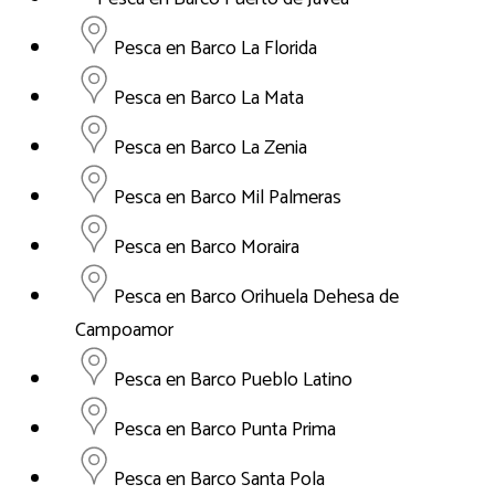
Pesca en Barco La Florida
Pesca en Barco La Mata
Pesca en Barco La Zenia
Pesca en Barco Mil Palmeras
Pesca en Barco Moraira
Pesca en Barco Orihuela Dehesa de
Campoamor
Pesca en Barco Pueblo Latino
Pesca en Barco Punta Prima
Pesca en Barco Santa Pola