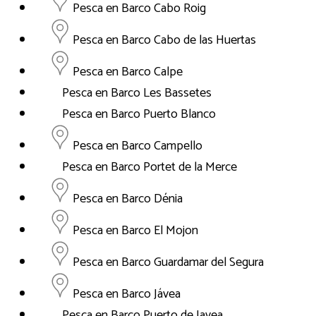
Pesca en Barco Cabo Roig
Pesca en Barco Cabo de las Huertas
Pesca en Barco Calpe
Pesca en Barco Les Bassetes
Pesca en Barco Puerto Blanco
Pesca en Barco Campello
Pesca en Barco Portet de la Merce
Pesca en Barco Dénia
Pesca en Barco El Mojon
Pesca en Barco Guardamar del Segura
Pesca en Barco Jávea
Pesca en Barco Puerto de Javea