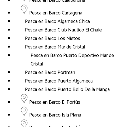
Pesca en Barco Calabardina
Pesca en Barco Cartagena
Pesca en Barco Algameca Chica
Pesca en Barco Club Nautico El Chale
Pesca en Barco Los Nietos
Pesca en Barco Mar de Cristal
Pesca en Barco Puerto Deportivo Mar de
Cristal
Pesca en Barco Portman
Pesca en Barco Puerto Algameca
Pesca en Barco Puerto Bello De la Manga
Pesca en Barco El Portús
Pesca en Barco Isla Plana