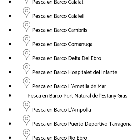
Pesca en Barco Calafat
Pesca en Barco Calafell
Pesca en Barco Cambrils
Pesca en Barco Comarruga
Pesca en Barco Delta Del Ebro
Pesca en Barco Hospitalet del Infante
Pesca en Barco L'Ametlla de Mar
Pesca en Barco Port Natural de l'Estany Gras
Pesca en Barco L'Ampolla
Pesca en Barco Puerto Deportivo Tarragona
Pesca en Barco Rio Ebro