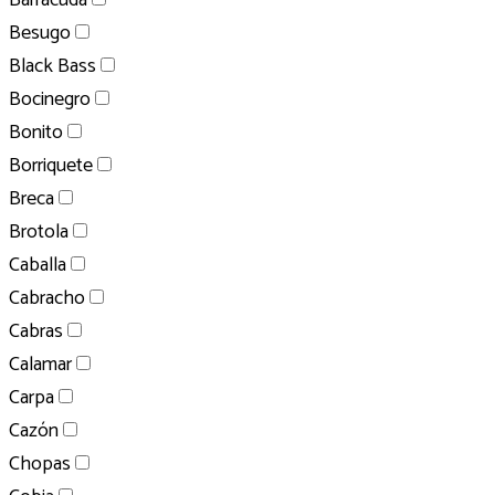
Besugo
Black Bass
Bocinegro
Bonito
Borriquete
Breca
Brotola
Caballa
Cabracho
Cabras
Calamar
Carpa
Cazón
Chopas