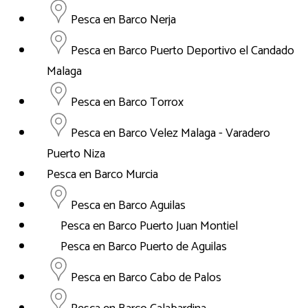
Pesca en Barco Nerja
Pesca en Barco Puerto Deportivo el Candado
Malaga
Pesca en Barco Torrox
Pesca en Barco Velez Malaga - Varadero
Puerto Niza
Pesca en Barco Murcia
Pesca en Barco Aguilas
Pesca en Barco Puerto Juan Montiel
Pesca en Barco Puerto de Aguilas
Pesca en Barco Cabo de Palos