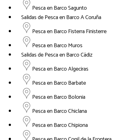
Pesca en Barco Sagunto
Salidas de Pesca en Barco A Coruña
Pesca en Barco Fisterra Finisterre
Pesca en Barco Muros
Salidas de Pesca en Barco Cádiz
Pesca en Barco Algeciras
Pesca en Barco Barbate
Pesca en Barco Bolonia
Pesca en Barco Chiclana
Pesca en Barco Chipiona
Pesca en Barco Conil de la Frontera