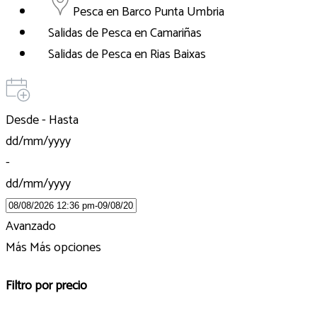
Pesca en Barco Punta Umbria
Salidas de Pesca en Camariñas
Salidas de Pesca en Rias Baixas
Desde - Hasta
dd/mm/yyyy
-
dd/mm/yyyy
Avanzado
Más
Más opciones
Filtro por precio