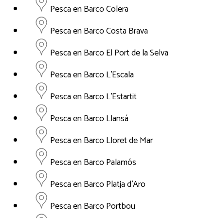
Pesca en Barco Colera
Pesca en Barco Costa Brava
Pesca en Barco El Port de la Selva
Pesca en Barco L'Escala
Pesca en Barco L'Estartit
Pesca en Barco Llansá
Pesca en Barco Lloret de Mar
Pesca en Barco Palamós
Pesca en Barco Platja d'Aro
Pesca en Barco Portbou