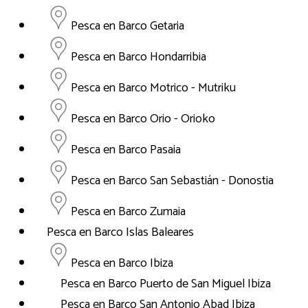
Pesca en Barco Getaria
Pesca en Barco Hondarribia
Pesca en Barco Motrico - Mutriku
Pesca en Barco Orio - Orioko
Pesca en Barco Pasaia
Pesca en Barco San Sebastián - Donostia
Pesca en Barco Zumaia
Pesca en Barco Islas Baleares
Pesca en Barco Ibiza
Pesca en Barco Puerto de San Miguel Ibiza
Pesca en Barco San Antonio Abad Ibiza