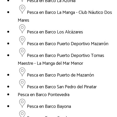
Pesca en Barco La Azohía
Pesca en Barco La Manga - Club Náutico Dos
Mares
Pesca en Barco Los Alcázares
Pesca en Barco Puerto Deportivo Mazarrón
Pesca en Barco Puerto Deportivo Tomas
Maestre - La Manga del Mar Menor
Pesca en Barco Puerto de Mazarrón
Pesca en Barco San Pedro del Pinatar
Pesca en Barco Pontevedra
Pesca en Barco Bayona