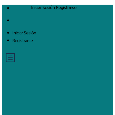
Iniciar Sesión
Registrarse
Iniciar Sesión
Registrarse