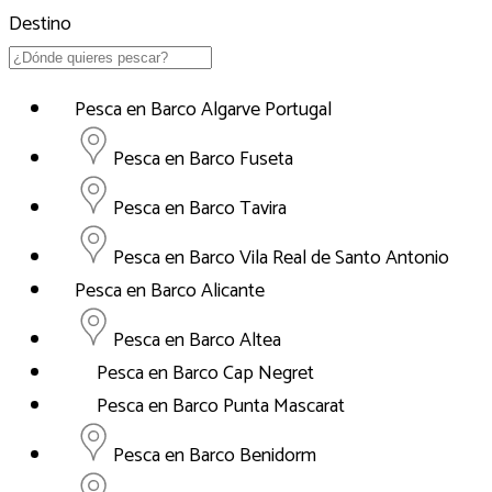
Destino
Pesca en Barco Algarve Portugal
Pesca en Barco Fuseta
Pesca en Barco Tavira
Pesca en Barco Vila Real de Santo Antonio
Pesca en Barco Alicante
Pesca en Barco Altea
Pesca en Barco Cap Negret
Pesca en Barco Punta Mascarat
Pesca en Barco Benidorm