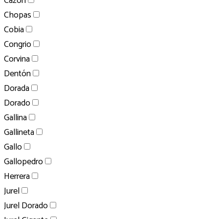
Cazón
Chopas
Cobia
Congrio
Corvina
Dentón
Dorada
Dorado
Gallina
Gallineta
Gallo
Gallopedro
Herrera
Jurel
Jurel Dorado