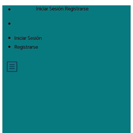
Iniciar Sesión
Registrarse
Iniciar Sesión
Registrarse