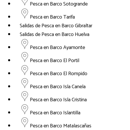
Pesca en Barco Sotogrande
Pesca en Barco Tarifa
Salidas de Pesca en Barco Gibraltar
Salidas de Pesca en Barco Huelva
Pesca en Barco Ayamonte
Pesca en Barco El Portil
Pesca en Barco El Rompido
Pesca en Barco Isla Canela
Pesca en Barco Isla Cristina
Pesca en Barco Islantilla
Pesca en Barco Matalascañas