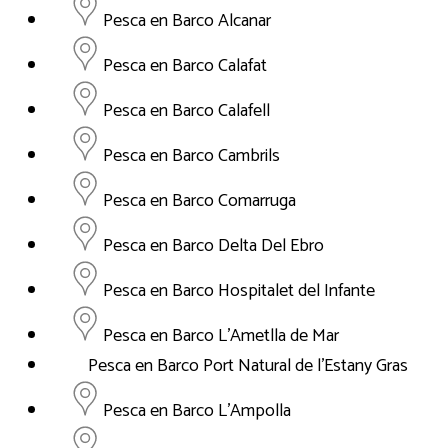
Pesca en Barco Alcanar
Pesca en Barco Calafat
Pesca en Barco Calafell
Pesca en Barco Cambrils
Pesca en Barco Comarruga
Pesca en Barco Delta Del Ebro
Pesca en Barco Hospitalet del Infante
Pesca en Barco L'Ametlla de Mar
Pesca en Barco Port Natural de l'Estany Gras
Pesca en Barco L'Ampolla