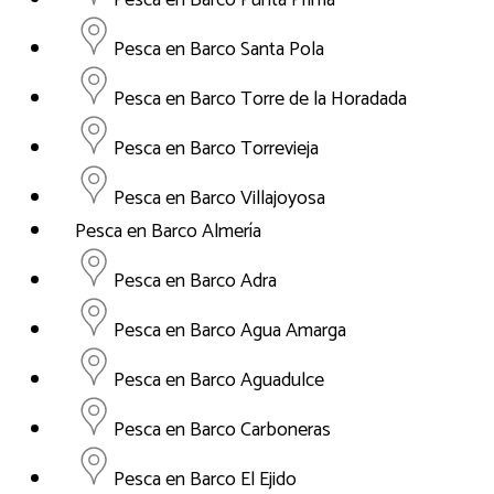
Pesca en Barco Punta Prima
Pesca en Barco Santa Pola
Pesca en Barco Torre de la Horadada
Pesca en Barco Torrevieja
Pesca en Barco Villajoyosa
Pesca en Barco Almería
Pesca en Barco Adra
Pesca en Barco Agua Amarga
Pesca en Barco Aguadulce
Pesca en Barco Carboneras
Pesca en Barco El Ejido