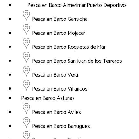
Pesca en Barco Almerimar Puerto Deportivo
Pesca en Barco Garrucha
Pesca en Barco Mojacar
Pesca en Barco Roquetas de Mar
Pesca en Barco San Juan de los Terreros
Pesca en Barco Vera
Pesca en Barco Villaricos
Pesca en Barco Asturias
Pesca en Barco Avilés
Pesca en Barco Bañugues