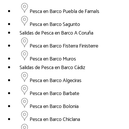
Pesca en Barco Puebla de Farnals
Pesca en Barco Sagunto
Salidas de Pesca en Barco A Coruña
Pesca en Barco Fisterra Finisterre
Pesca en Barco Muros
Salidas de Pesca en Barco Cádiz
Pesca en Barco Algeciras
Pesca en Barco Barbate
Pesca en Barco Bolonia
Pesca en Barco Chiclana