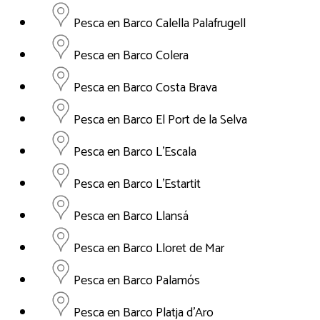
Pesca en Barco Calella Palafrugell
Pesca en Barco Colera
Pesca en Barco Costa Brava
Pesca en Barco El Port de la Selva
Pesca en Barco L'Escala
Pesca en Barco L'Estartit
Pesca en Barco Llansá
Pesca en Barco Lloret de Mar
Pesca en Barco Palamós
Pesca en Barco Platja d'Aro