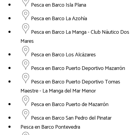
Pesca en Barco Isla Plana
Pesca en Barco La Azohía
Pesca en Barco La Manga - Club Náutico Dos
Mares
Pesca en Barco Los Alcázares
Pesca en Barco Puerto Deportivo Mazarrón
Pesca en Barco Puerto Deportivo Tomas
Maestre - La Manga del Mar Menor
Pesca en Barco Puerto de Mazarrón
Pesca en Barco San Pedro del Pinatar
Pesca en Barco Pontevedra