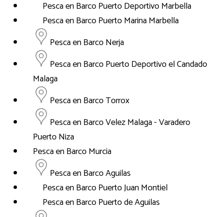
Pesca en Barco Puerto Deportivo Marbella
Pesca en Barco Puerto Marina Marbella
Pesca en Barco Nerja
Pesca en Barco Puerto Deportivo el Candado
Malaga
Pesca en Barco Torrox
Pesca en Barco Velez Malaga - Varadero
Puerto Niza
Pesca en Barco Murcia
Pesca en Barco Aguilas
Pesca en Barco Puerto Juan Montiel
Pesca en Barco Puerto de Aguilas