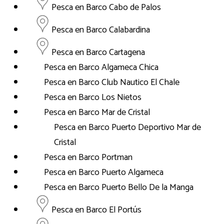
Pesca en Barco Cabo de Palos
Pesca en Barco Calabardina
Pesca en Barco Cartagena
Pesca en Barco Algameca Chica
Pesca en Barco Club Nautico El Chale
Pesca en Barco Los Nietos
Pesca en Barco Mar de Cristal
Pesca en Barco Puerto Deportivo Mar de
Cristal
Pesca en Barco Portman
Pesca en Barco Puerto Algameca
Pesca en Barco Puerto Bello De la Manga
Pesca en Barco El Portús