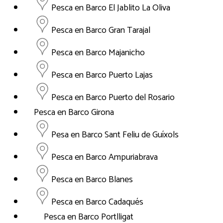
Pesca en Barco El Jablito La Oliva
Pesca en Barco Gran Tarajal
Pesca en Barco Majanicho
Pesca en Barco Puerto Lajas
Pesca en Barco Puerto del Rosario
Pesca en Barco Girona
Pesa en Barco Sant Feliu de Guíxols
Pesca en Barco Ampuriabrava
Pesca en Barco Blanes
Pesca en Barco Cadaqués
Pesca en Barco Portlligat