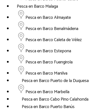
Pesca en Barco Malaga
Pesca en Barco Almayate
Pesca en Barco Benalmádena
Pesca en Barco Caleta de Vélez
Pesca en Barco Estepona
Pesca en Barco Fuengirola
Pesca en Barco Manilva
Pesca en Barco Puerto de la Duquesa
Pesca en Barco Marbella
Pesca en Barco Cabo Pino Calahonda
Pesca en Barco Puerto Banús