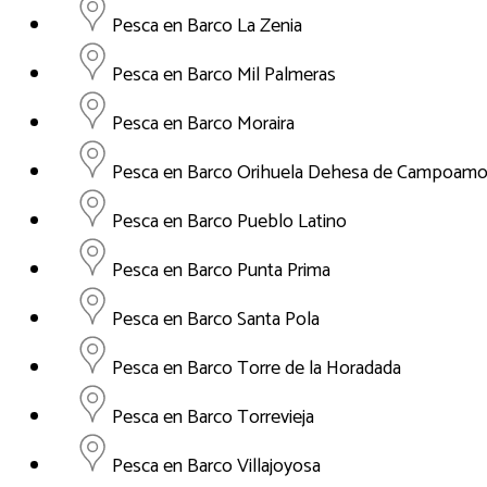
Pesca en Barco La Zenia
Pesca en Barco Mil Palmeras
Pesca en Barco Moraira
Pesca en Barco Orihuela Dehesa de Campoamo
Pesca en Barco Pueblo Latino
Pesca en Barco Punta Prima
Pesca en Barco Santa Pola
Pesca en Barco Torre de la Horadada
Pesca en Barco Torrevieja
Pesca en Barco Villajoyosa