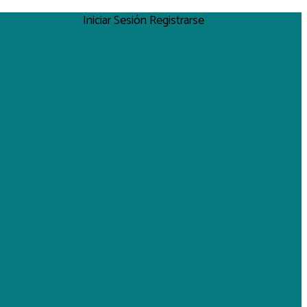
Iniciar Sesión
Registrarse