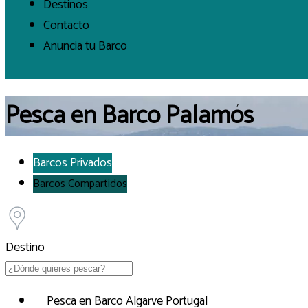
Destinos
Contacto
Anuncia tu Barco
Pesca en Barco Palamós
Barcos Privados
Barcos Compartidos
Destino
Pesca en Barco Algarve Portugal