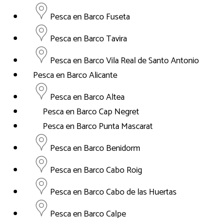
Pesca en Barco Fuseta
Pesca en Barco Tavira
Pesca en Barco Vila Real de Santo Antonio
Pesca en Barco Alicante
Pesca en Barco Altea
Pesca en Barco Cap Negret
Pesca en Barco Punta Mascarat
Pesca en Barco Benidorm
Pesca en Barco Cabo Roig
Pesca en Barco Cabo de las Huertas
Pesca en Barco Calpe