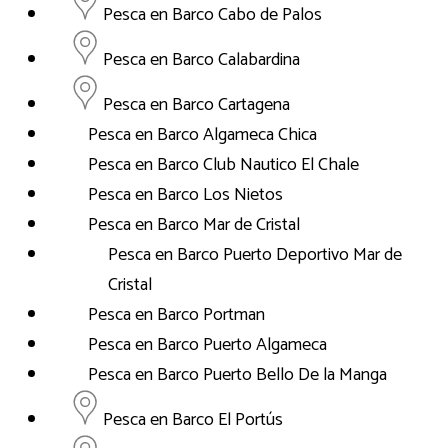
Pesca en Barco Cabo de Palos
Pesca en Barco Calabardina
Pesca en Barco Cartagena
Pesca en Barco Algameca Chica
Pesca en Barco Club Nautico El Chale
Pesca en Barco Los Nietos
Pesca en Barco Mar de Cristal
Pesca en Barco Puerto Deportivo Mar de
Cristal
Pesca en Barco Portman
Pesca en Barco Puerto Algameca
Pesca en Barco Puerto Bello De la Manga
Pesca en Barco El Portús