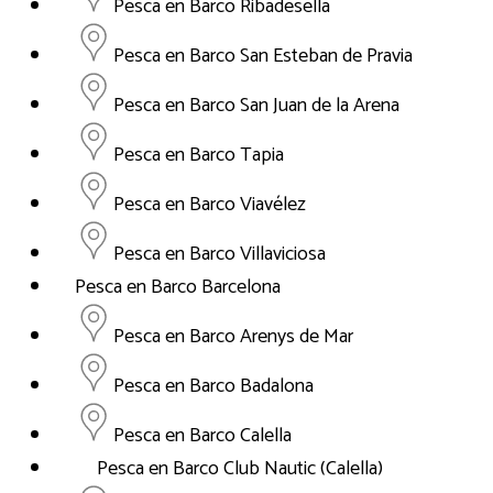
Pesca en Barco Ribadesella
Pesca en Barco San Esteban de Pravia
Pesca en Barco San Juan de la Arena
Pesca en Barco Tapia
Pesca en Barco Viavélez
Pesca en Barco Villaviciosa
Pesca en Barco Barcelona
Pesca en Barco Arenys de Mar
Pesca en Barco Badalona
Pesca en Barco Calella
Pesca en Barco Club Nautic (Calella)