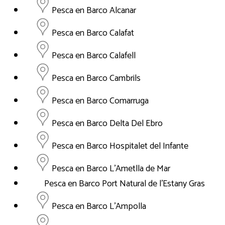
Pesca en Barco Alcanar
Pesca en Barco Calafat
Pesca en Barco Calafell
Pesca en Barco Cambrils
Pesca en Barco Comarruga
Pesca en Barco Delta Del Ebro
Pesca en Barco Hospitalet del Infante
Pesca en Barco L'Ametlla de Mar
Pesca en Barco Port Natural de l'Estany Gras
Pesca en Barco L'Ampolla