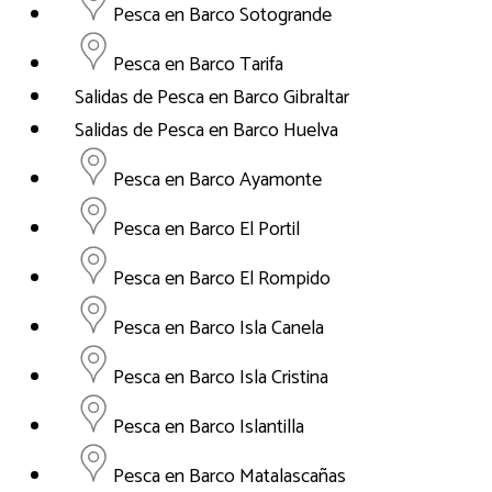
Pesca en Barco Sotogrande
Pesca en Barco Tarifa
Salidas de Pesca en Barco Gibraltar
Salidas de Pesca en Barco Huelva
Pesca en Barco Ayamonte
Pesca en Barco El Portil
Pesca en Barco El Rompido
Pesca en Barco Isla Canela
Pesca en Barco Isla Cristina
Pesca en Barco Islantilla
Pesca en Barco Matalascañas