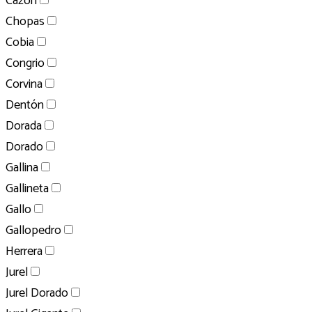
Cazón
Chopas
Cobia
Congrio
Corvina
Dentón
Dorada
Dorado
Gallina
Gallineta
Gallo
Gallopedro
Herrera
Jurel
Jurel Dorado