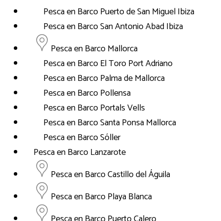
Pesca en Barco Puerto de San Miguel Ibiza
Pesca en Barco San Antonio Abad Ibiza
Pesca en Barco Mallorca
Pesca en Barco El Toro Port Adriano
Pesca en Barco Palma de Mallorca
Pesca en Barco Pollensa
Pesca en Barco Portals Vells
Pesca en Barco Santa Ponsa Mallorca
Pesca en Barco Sóller
Pesca en Barco Lanzarote
Pesca en Barco Castillo del Águila
Pesca en Barco Playa Blanca
Pesca en Barco Puerto Calero