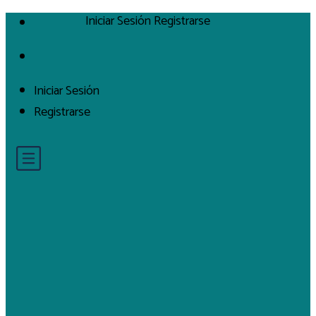
Iniciar Sesión
Registrarse
Iniciar Sesión
Registrarse