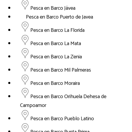
Pesca en Barco Jávea
Pesca en Barco Puerto de Javea
Pesca en Barco La Florida
Pesca en Barco La Mata
Pesca en Barco La Zenia
Pesca en Barco Mil Palmeras
Pesca en Barco Moraira
Pesca en Barco Orihuela Dehesa de
Campoamor
Pesca en Barco Pueblo Latino