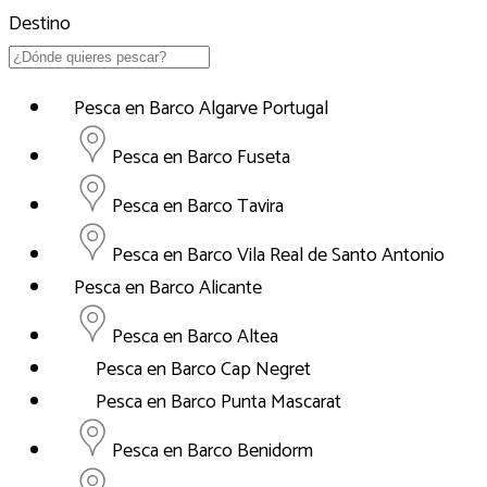
Destino
Pesca en Barco Algarve Portugal
Pesca en Barco Fuseta
Pesca en Barco Tavira
Pesca en Barco Vila Real de Santo Antonio
Pesca en Barco Alicante
Pesca en Barco Altea
Pesca en Barco Cap Negret
Pesca en Barco Punta Mascarat
Pesca en Barco Benidorm