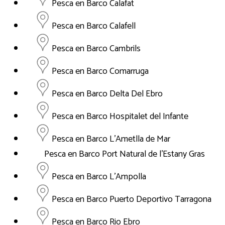
Pesca en Barco Calafat
Pesca en Barco Calafell
Pesca en Barco Cambrils
Pesca en Barco Comarruga
Pesca en Barco Delta Del Ebro
Pesca en Barco Hospitalet del Infante
Pesca en Barco L'Ametlla de Mar
Pesca en Barco Port Natural de l'Estany Gras
Pesca en Barco L'Ampolla
Pesca en Barco Puerto Deportivo Tarragona
Pesca en Barco Rio Ebro