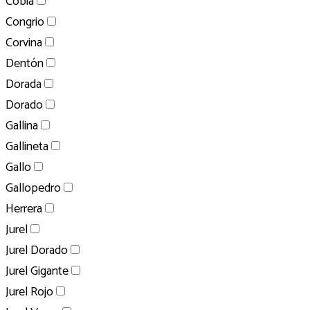
Cobia
Congrio
Corvina
Dentón
Dorada
Dorado
Gallina
Gallineta
Gallo
Gallopedro
Herrera
Jurel
Jurel Dorado
Jurel Gigante
Jurel Rojo