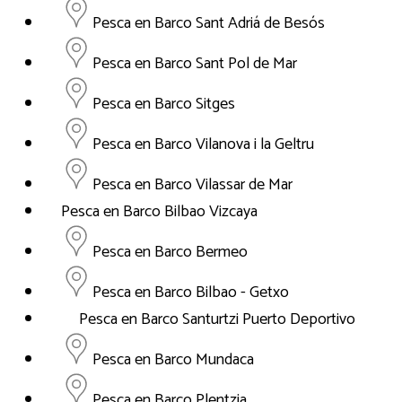
Pesca en Barco Sant Adriá de Besós
Pesca en Barco Sant Pol de Mar
Pesca en Barco Sitges
Pesca en Barco Vilanova i la Geltru
Pesca en Barco Vilassar de Mar
Pesca en Barco Bilbao Vizcaya
Pesca en Barco Bermeo
Pesca en Barco Bilbao - Getxo
Pesca en Barco Santurtzi Puerto Deportivo
Pesca en Barco Mundaca
Pesca en Barco Plentzia