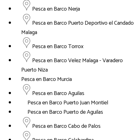
Pesca en Barco Nerja
Pesca en Barco Puerto Deportivo el Candado
Malaga
Pesca en Barco Torrox
Pesca en Barco Velez Malaga - Varadero
Puerto Niza
Pesca en Barco Murcia
Pesca en Barco Aguilas
Pesca en Barco Puerto Juan Montiel
Pesca en Barco Puerto de Aguilas
Pesca en Barco Cabo de Palos