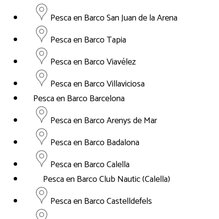
Pesca en Barco San Juan de la Arena
Pesca en Barco Tapia
Pesca en Barco Viavélez
Pesca en Barco Villaviciosa
Pesca en Barco Barcelona
Pesca en Barco Arenys de Mar
Pesca en Barco Badalona
Pesca en Barco Calella
Pesca en Barco Club Nautic (Calella)
Pesca en Barco Castelldefels