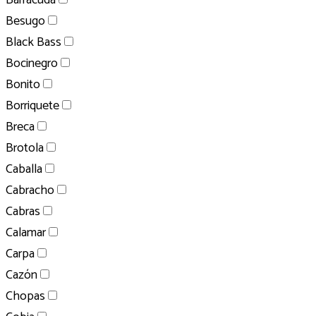
Besugo
Black Bass
Bocinegro
Bonito
Borriquete
Breca
Brotola
Caballa
Cabracho
Cabras
Calamar
Carpa
Cazón
Chopas