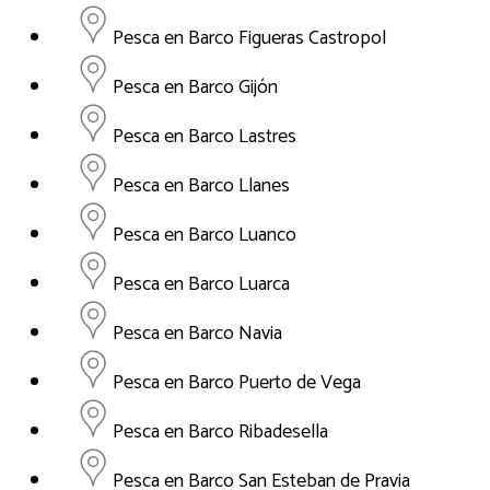
Pesca en Barco Figueras Castropol
Pesca en Barco Gijón
Pesca en Barco Lastres
Pesca en Barco Llanes
Pesca en Barco Luanco
Pesca en Barco Luarca
Pesca en Barco Navia
Pesca en Barco Puerto de Vega
Pesca en Barco Ribadesella
Pesca en Barco San Esteban de Pravia