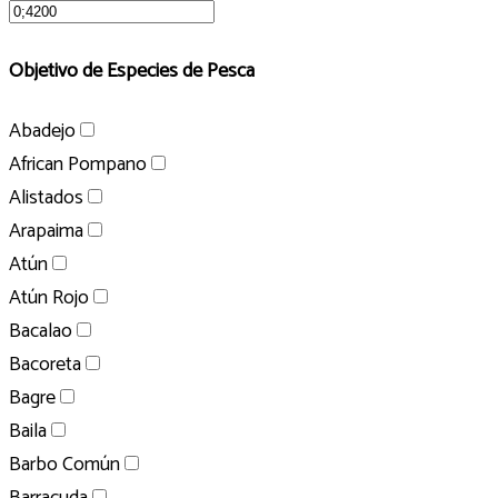
Objetivo de Especies de Pesca
Abadejo
African Pompano
Alistados
Arapaima
Atún
Atún Rojo
Bacalao
Bacoreta
Bagre
Baila
Barbo Común
Barracuda