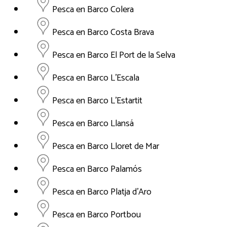
Pesca en Barco Colera
Pesca en Barco Costa Brava
Pesca en Barco El Port de la Selva
Pesca en Barco L'Escala
Pesca en Barco L'Estartit
Pesca en Barco Llansá
Pesca en Barco Lloret de Mar
Pesca en Barco Palamós
Pesca en Barco Platja d'Aro
Pesca en Barco Portbou