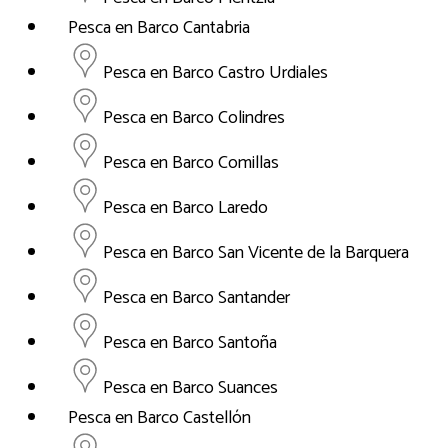
Pesca en Barco Cantabria
Pesca en Barco Castro Urdiales
Pesca en Barco Colindres
Pesca en Barco Comillas
Pesca en Barco Laredo
Pesca en Barco San Vicente de la Barquera
Pesca en Barco Santander
Pesca en Barco Santoña
Pesca en Barco Suances
Pesca en Barco Castellón