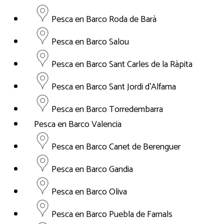
Pesca en Barco Roda de Barà
Pesca en Barco Salou
Pesca en Barco Sant Carles de la Ràpita
Pesca en Barco Sant Jordi d'Alfama
Pesca en Barco Torredembarra
Pesca en Barco Valencia
Pesca en Barco Canet de Berenguer
Pesca en Barco Gandia
Pesca en Barco Oliva
Pesca en Barco Puebla de Farnals