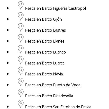
Pesca en Barco Figueras Castropol
Pesca en Barco Gijón
Pesca en Barco Lastres
Pesca en Barco Llanes
Pesca en Barco Luanco
Pesca en Barco Luarca
Pesca en Barco Navia
Pesca en Barco Puerto de Vega
Pesca en Barco Ribadesella
Pesca en Barco San Esteban de Pravia