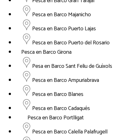
Pesca en Barco Gran Tarajal
Pesca en Barco Majanicho
Pesca en Barco Puerto Lajas
Pesca en Barco Puerto del Rosario
Pesca en Barco Girona
Pesa en Barco Sant Feliu de Guíxols
Pesca en Barco Ampuriabrava
Pesca en Barco Blanes
Pesca en Barco Cadaqués
Pesca en Barco Portlligat
Pesca en Barco Calella Palafrugell