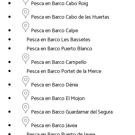
Pesca en Barco Cabo Roig
Pesca en Barco Cabo de las Huertas
Pesca en Barco Calpe
Pesca en Barco Les Bassetes
Pesca en Barco Puerto Blanco
Pesca en Barco Campello
Pesca en Barco Portet de la Merce
Pesca en Barco Dénia
Pesca en Barco El Mojon
Pesca en Barco Guardamar del Segura
Pesca en Barco Jávea
Pesca en Barco Puerto de Javea