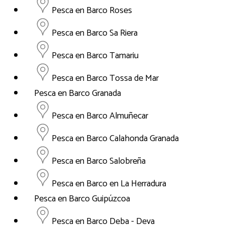
Pesca en Barco Roses
Pesca en Barco Sa Riera
Pesca en Barco Tamariu
Pesca en Barco Tossa de Mar
Pesca en Barco Granada
Pesca en Barco Almuñecar
Pesca en Barco Calahonda Granada
Pesca en Barco Salobreña
Pesca en Barco en La Herradura
Pesca en Barco Guipúzcoa
Pesca en Barco Deba - Deva