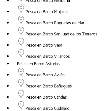
Pesca en Barco Garrucha
Pesca en Barco Mojacar
Pesca en Barco Roquetas de Mar
Pesca en Barco San Juan de los Terreros
Pesca en Barco Vera
Pesca en Barco Villaricos
Pesca en Barco Asturias
Pesca en Barco Avilés
Pesca en Barco Bañugues
Pesca en Barco Candás
Pesca en Barco Cudillero