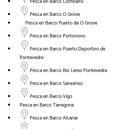
Pesca en Barco Combarro
Pesca en Barco O Grove
Pesca en Barco Puerto de O Grove
Pesca en Barco Portonovo
Pesca en Barco Puerto Deportivo de
Pontevedra
Pesca en Barco Rio Lerez Pontevedra
Pesca en Barco Sanxenxo
Pesca en Barco Vigo
Pesca en Barco Tarragona
Pesca en Barco Alcanar