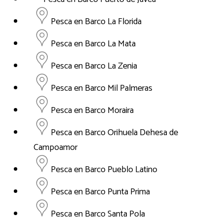
Pesca en Barco La Florida
Pesca en Barco La Mata
Pesca en Barco La Zenia
Pesca en Barco Mil Palmeras
Pesca en Barco Moraira
Pesca en Barco Orihuela Dehesa de
Campoamor
Pesca en Barco Pueblo Latino
Pesca en Barco Punta Prima
Pesca en Barco Santa Pola