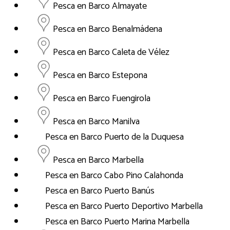
Pesca en Barco Almayate
Pesca en Barco Benalmádena
Pesca en Barco Caleta de Vélez
Pesca en Barco Estepona
Pesca en Barco Fuengirola
Pesca en Barco Manilva
Pesca en Barco Puerto de la Duquesa
Pesca en Barco Marbella
Pesca en Barco Cabo Pino Calahonda
Pesca en Barco Puerto Banús
Pesca en Barco Puerto Deportivo Marbella
Pesca en Barco Puerto Marina Marbella