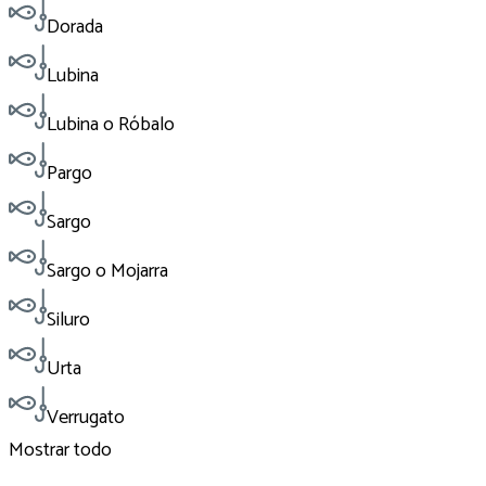
Dorada
Lubina
Lubina o Róbalo
Pargo
Sargo
Sargo o Mojarra
Siluro
Urta
Verrugato
Mostrar todo