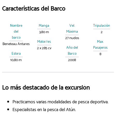
Características del Barco
Nombre
Manga
Vel.
Tripulación
del
Máxima
3,80 m
2
barco
27 nudos
Motor/es
Max.
Beneteau Antares
Año del
Pasajeros
2 x 285 cv
Eslora
Barco
8
10,80 m
2008
Lo más destacado de la excursión
Practicamos varias modalidades de pesca deportiva.
Especialistas en la pesca del Atún.