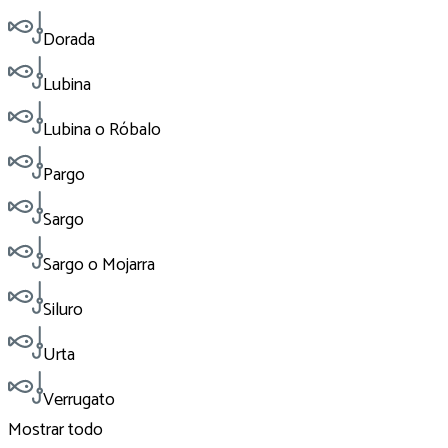
Dorada
Lubina
Lubina o Róbalo
Pargo
Sargo
Sargo o Mojarra
Siluro
Urta
Verrugato
Mostrar todo