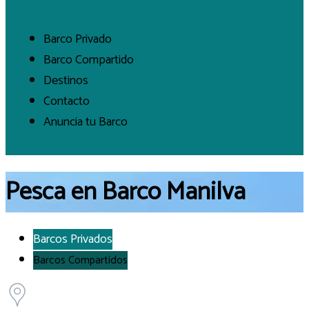
Barco Privado
Barco Compartido
Destinos
Contacto
Anuncia tu Barco
Pesca en Barco Manilva
Barcos Privados
Barcos Compartidos