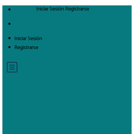
Iniciar Sesión
Registrarse
Iniciar Sesión
Registrarse