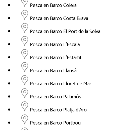
Pesca en Barco Colera
Pesca en Barco Costa Brava
Pesca en Barco El Port de la Selva
Pesca en Barco L'Escala
Pesca en Barco L'Estartit
Pesca en Barco Llansá
Pesca en Barco Lloret de Mar
Pesca en Barco Palamós
Pesca en Barco Platja d'Aro
Pesca en Barco Portbou