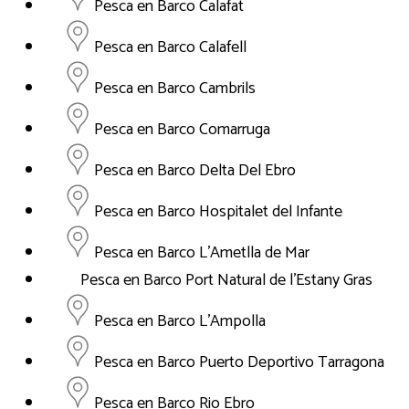
Pesca en Barco Calafat
Pesca en Barco Calafell
Pesca en Barco Cambrils
Pesca en Barco Comarruga
Pesca en Barco Delta Del Ebro
Pesca en Barco Hospitalet del Infante
Pesca en Barco L'Ametlla de Mar
Pesca en Barco Port Natural de l'Estany Gras
Pesca en Barco L'Ampolla
Pesca en Barco Puerto Deportivo Tarragona
Pesca en Barco Rio Ebro