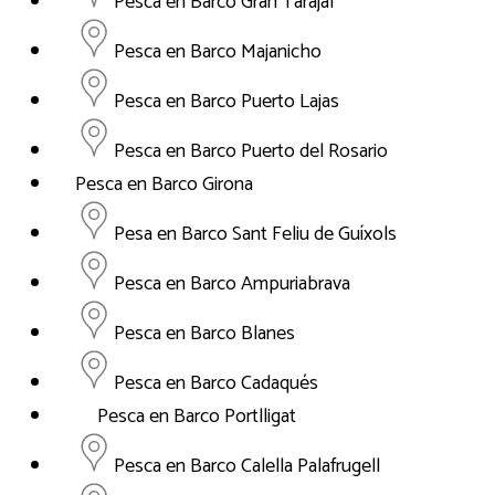
Pesca en Barco Gran Tarajal
Pesca en Barco Majanicho
Pesca en Barco Puerto Lajas
Pesca en Barco Puerto del Rosario
Pesca en Barco Girona
Pesa en Barco Sant Feliu de Guíxols
Pesca en Barco Ampuriabrava
Pesca en Barco Blanes
Pesca en Barco Cadaqués
Pesca en Barco Portlligat
Pesca en Barco Calella Palafrugell