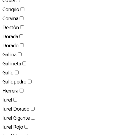
Cobia
Congrio
Corvina
Dentón
Dorada
Dorado
Gallina
Gallineta
Gallo
Gallopedro
Herrera
Jurel
Jurel Dorado
Jurel Gigante
Jurel Rojo