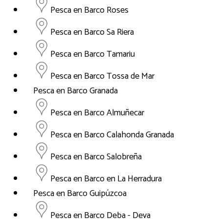
Pesca en Barco Roses
Pesca en Barco Sa Riera
Pesca en Barco Tamariu
Pesca en Barco Tossa de Mar
Pesca en Barco Granada
Pesca en Barco Almuñecar
Pesca en Barco Calahonda Granada
Pesca en Barco Salobreña
Pesca en Barco en La Herradura
Pesca en Barco Guipúzcoa
Pesca en Barco Deba - Deva