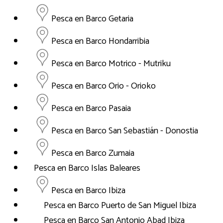
Pesca en Barco Getaria
Pesca en Barco Hondarribia
Pesca en Barco Motrico - Mutriku
Pesca en Barco Orio - Orioko
Pesca en Barco Pasaia
Pesca en Barco San Sebastián - Donostia
Pesca en Barco Zumaia
Pesca en Barco Islas Baleares
Pesca en Barco Ibiza
Pesca en Barco Puerto de San Miguel Ibiza
Pesca en Barco San Antonio Abad Ibiza