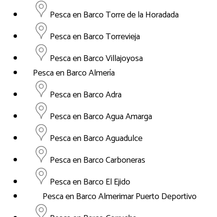
Pesca en Barco Torre de la Horadada
Pesca en Barco Torrevieja
Pesca en Barco Villajoyosa
Pesca en Barco Almería
Pesca en Barco Adra
Pesca en Barco Agua Amarga
Pesca en Barco Aguadulce
Pesca en Barco Carboneras
Pesca en Barco El Ejido
Pesca en Barco Almerimar Puerto Deportivo