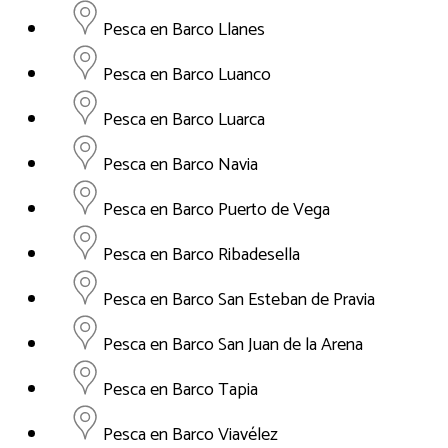
Pesca en Barco Llanes
Pesca en Barco Luanco
Pesca en Barco Luarca
Pesca en Barco Navia
Pesca en Barco Puerto de Vega
Pesca en Barco Ribadesella
Pesca en Barco San Esteban de Pravia
Pesca en Barco San Juan de la Arena
Pesca en Barco Tapia
Pesca en Barco Viavélez