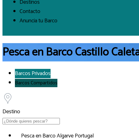
Destinos
Contacto
Anuncia tu Barco
Pesca en Barco Castillo Calet
Barcos Privados
Barcos Compartidos
Destino
Pesca en Barco Algarve Portugal