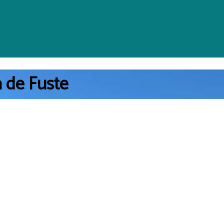
a de Fuste