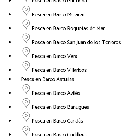
Pesca en Barco Garrucha
Pesca en Barco Mojacar
Pesca en Barco Roquetas de Mar
Pesca en Barco San Juan de los Terreros
Pesca en Barco Vera
Pesca en Barco Villaricos
Pesca en Barco Asturias
Pesca en Barco Avilés
Pesca en Barco Bañugues
Pesca en Barco Candás
Pesca en Barco Cudillero