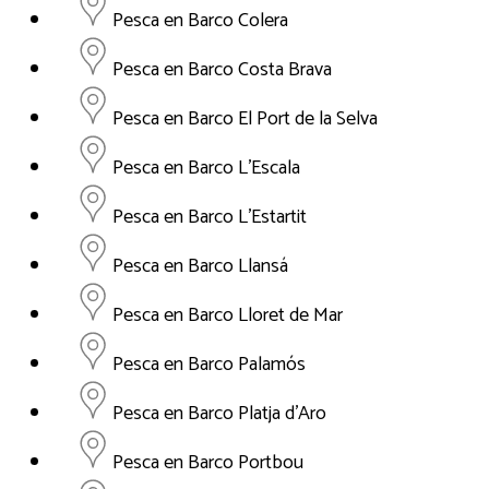
Pesca en Barco Colera
Pesca en Barco Costa Brava
Pesca en Barco El Port de la Selva
Pesca en Barco L'Escala
Pesca en Barco L'Estartit
Pesca en Barco Llansá
Pesca en Barco Lloret de Mar
Pesca en Barco Palamós
Pesca en Barco Platja d'Aro
Pesca en Barco Portbou