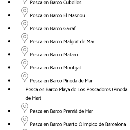
Pesca en Barco Cubelles
Pesca en Barco El Masnou
Pesca en Barco Garraf
Pesca en Barco Malgrat de Mar
Pesca en Barco Mataro
Pesca en Barco Montgat
Pesca en Barco Pineda de Mar
Pesca en Barco Playa de Los Pescadores (Pineda
de Mar)
Pesca en Barco Premiá de Mar
Pesca en Barco Puerto Olimpico de Barcelona