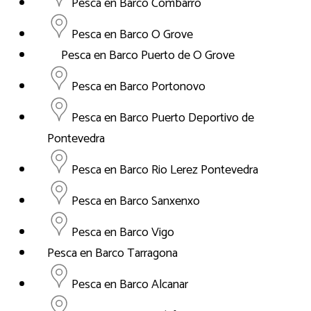
Pesca en Barco Combarro
Pesca en Barco O Grove
Pesca en Barco Puerto de O Grove
Pesca en Barco Portonovo
Pesca en Barco Puerto Deportivo de
Pontevedra
Pesca en Barco Rio Lerez Pontevedra
Pesca en Barco Sanxenxo
Pesca en Barco Vigo
Pesca en Barco Tarragona
Pesca en Barco Alcanar