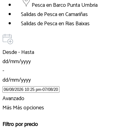
Pesca en Barco Punta Umbria
Salidas de Pesca en Camariñas
Salidas de Pesca en Rias Baixas
Desde - Hasta
dd/mm/yyyy
-
dd/mm/yyyy
Avanzado
Más
Más opciones
Filtro por precio