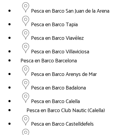
Pesca en Barco San Juan de la Arena
Pesca en Barco Tapia
Pesca en Barco Viavélez
Pesca en Barco Villaviciosa
Pesca en Barco Barcelona
Pesca en Barco Arenys de Mar
Pesca en Barco Badalona
Pesca en Barco Calella
Pesca en Barco Club Nautic (Calella)
Pesca en Barco Castelldefels