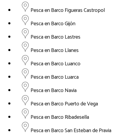
Pesca en Barco Figueras Castropol
Pesca en Barco Gijón
Pesca en Barco Lastres
Pesca en Barco Llanes
Pesca en Barco Luanco
Pesca en Barco Luarca
Pesca en Barco Navia
Pesca en Barco Puerto de Vega
Pesca en Barco Ribadesella
Pesca en Barco San Esteban de Pravia