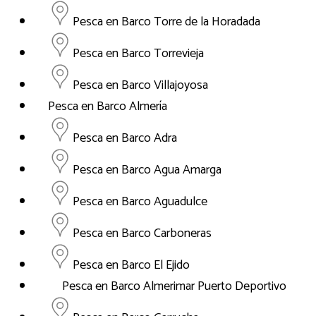
Pesca en Barco Torre de la Horadada
Pesca en Barco Torrevieja
Pesca en Barco Villajoyosa
Pesca en Barco Almería
Pesca en Barco Adra
Pesca en Barco Agua Amarga
Pesca en Barco Aguadulce
Pesca en Barco Carboneras
Pesca en Barco El Ejido
Pesca en Barco Almerimar Puerto Deportivo