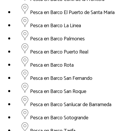
Pesca en Barco El Puerto de Santa Maria
Pesca en Barco La Linea
Pesca en Barco Palmones
Pesca en Barco Puerto Real
Pesca en Barco Rota
Pesca en Barco San Fernando
Pesca en Barco San Roque
Pesca en Barco Sanlucar de Barrameda
Pesca en Barco Sotogrande