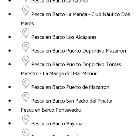
Pesca en Barco La Azohía
Pesca en Barco La Manga - Club Náutico Dos
Mares
Pesca en Barco Los Alcázares
Pesca en Barco Puerto Deportivo Mazarrón
Pesca en Barco Puerto Deportivo Tomas
Maestre - La Manga del Mar Menor
Pesca en Barco Puerto de Mazarrón
Pesca en Barco San Pedro del Pinatar
Pesca en Barco Pontevedra
Pesca en Barco Bayona