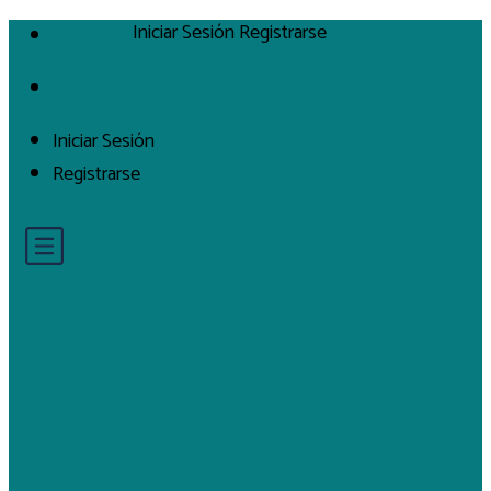
Iniciar Sesión
Registrarse
Iniciar Sesión
Registrarse