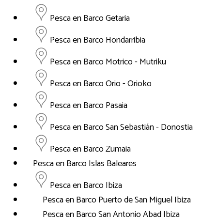
Pesca en Barco Getaria
Pesca en Barco Hondarribia
Pesca en Barco Motrico - Mutriku
Pesca en Barco Orio - Orioko
Pesca en Barco Pasaia
Pesca en Barco San Sebastián - Donostia
Pesca en Barco Zumaia
Pesca en Barco Islas Baleares
Pesca en Barco Ibiza
Pesca en Barco Puerto de San Miguel Ibiza
Pesca en Barco San Antonio Abad Ibiza