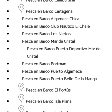
Pesca en Barco Calabardina
Pesca en Barco Cartagena
Pesca en Barco Algameca Chica
Pesca en Barco Club Nautico El Chale
Pesca en Barco Los Nietos
Pesca en Barco Mar de Cristal
Pesca en Barco Puerto Deportivo Mar de
Cristal
Pesca en Barco Portman
Pesca en Barco Puerto Algameca
Pesca en Barco Puerto Bello De la Manga
Pesca en Barco El Portús
Pesca en Barco Isla Plana