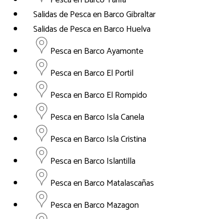
Pesca en Barco Tarifa
Salidas de Pesca en Barco Gibraltar
Salidas de Pesca en Barco Huelva
Pesca en Barco Ayamonte
Pesca en Barco El Portil
Pesca en Barco El Rompido
Pesca en Barco Isla Canela
Pesca en Barco Isla Cristina
Pesca en Barco Islantilla
Pesca en Barco Matalascañas
Pesca en Barco Mazagon