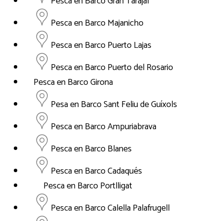
Pesca en Barco Gran Tarajal
Pesca en Barco Majanicho
Pesca en Barco Puerto Lajas
Pesca en Barco Puerto del Rosario
Pesca en Barco Girona
Pesa en Barco Sant Feliu de Guíxols
Pesca en Barco Ampuriabrava
Pesca en Barco Blanes
Pesca en Barco Cadaqués
Pesca en Barco Portlligat
Pesca en Barco Calella Palafrugell