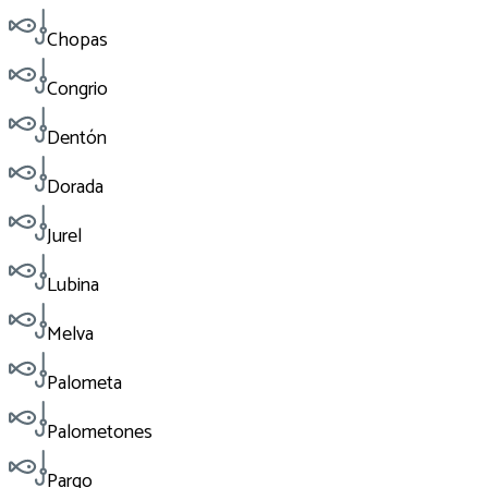
Chopas
Congrio
Dentón
Dorada
Jurel
Lubina
Melva
Palometa
Palometones
Pargo