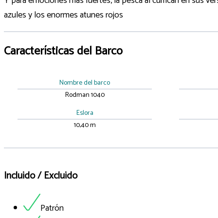
Y para emociones más fuertes, la pesca al curricán en sus ve
azules y los enormes atunes rojos
Características del Barco
Nombre del barco
Rodman 1040
Eslora
10,40 m
Incluido / Excluido
Patrón