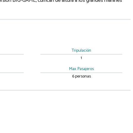
rsión BIG-GAME, curricán de altura a los grandes marlines
Tripulación
1
Max. Pasajeros
6 personas