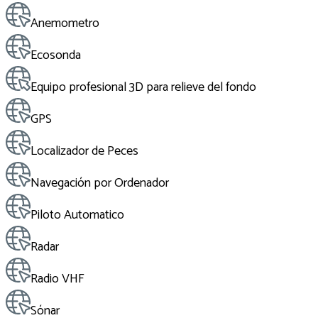
Anemometro
Ecosonda
Equipo profesional 3D para relieve del fondo
GPS
Localizador de Peces
Navegación por Ordenador
Piloto Automatico
Radar
Radio VHF
Sónar