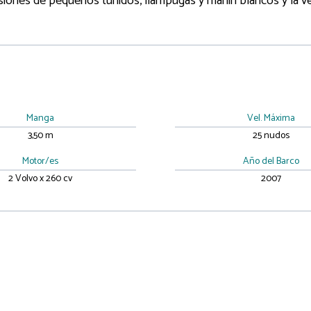
rsiones de pequeños túnidos, llampugas y marlin blancos y la ve
Manga
Vel. Máxima
3,50 m
25 nudos
Motor/es
Año del Barco
2 Volvo x 260 cv
2007