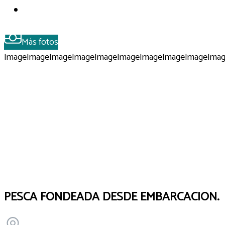
Más fotos
Image
Image
Image
Image
Image
Image
Image
Image
Image
Ima
PESCA FONDEADA DESDE EMBARCACION.