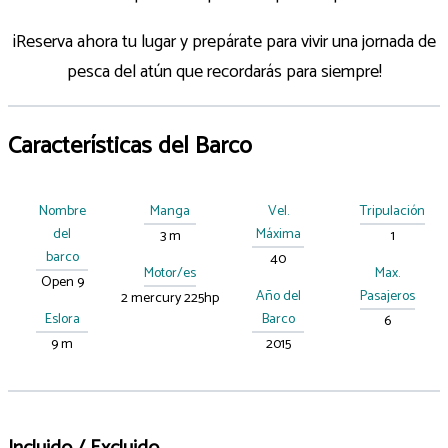
¡Reserva ahora tu lugar y prepárate para vivir una jornada de
pesca del atún que recordarás para siempre!
Características del Barco
Nombre
Manga
Vel.
Tripulación
del
Máxima
3 m
1
barco
40
Motor/es
Max.
Open 9
Año del
Pasajeros
2 mercury 225hp
Eslora
Barco
6
9 m
2015