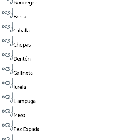
Bocinegro
Breca
Caballa
Chopas
Dentón
Gallineta
Jurela
Llampuga
Mero
Pez Espada