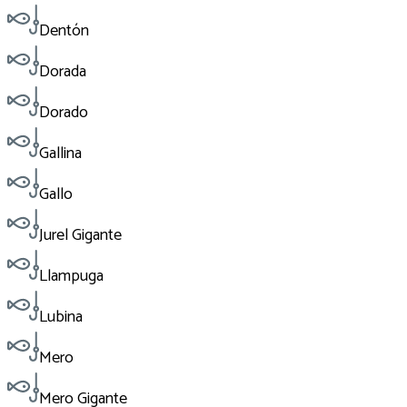
Dentón
Dorada
Dorado
Gallina
Gallo
Jurel Gigante
Llampuga
Lubina
Mero
Mero Gigante