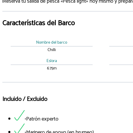
¡Reserva tu salida de pesca «Pesca light» hoy mismo y prepára
Características del Barco
Nombre del barco
Chilli
Eslora
6.75m
Incluido / Excluido
•Patrón experto
•Marinero de apoyo (en brumeo)