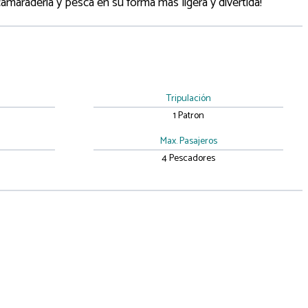
amaradería y pesca en su forma más ligera y divertida!
Tripulación
1 Patron
Max. Pasajeros
4 Pescadores