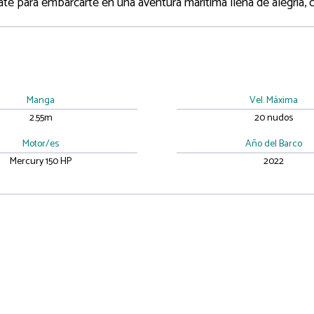
te para embarcarte en una aventura marítima llena de alegría, c
Manga
Vel. Máxima
2.55m
20 nudos
Motor/es
Año del Barco
Mercury 150 HP
2022