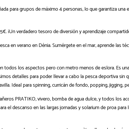
señada para grupos de máximo 4 personas, lo que garantiza una 
5€. ¡Un verdadero tesoro de diversión y aprendizaje compartido
esca en verano en Dénia. Sumérgete en el mar, aprende las técn
en todos los aspectos pero con metro menos de eslora. Es un
ísimos detalles para poder llevar a cabo la pesca deportiva sin
illa. Ideal para spinning, curricán de fondo, popping, jiggin
eros PRATIKO, vivero, bomba de agua dulce, y todos los acces
a el descanso en las largas jornadas y solarium de proa para