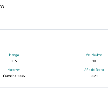
CO
Manga
Vel. Máxima
2.55
30
Motor/es
Año del Barco
1 Yamaha 300cv
2023