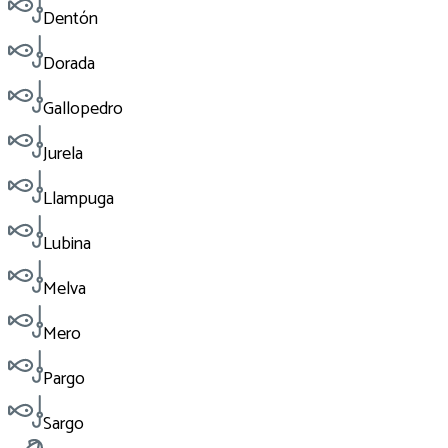
Dentón
Dorada
Gallopedro
Jurela
Llampuga
Lubina
Melva
Mero
Pargo
Sargo