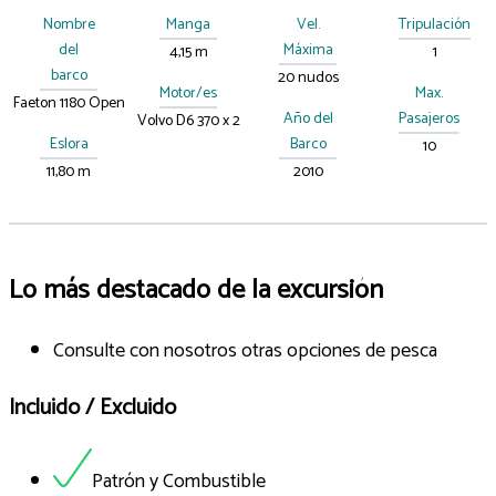
Nombre
Manga
Vel.
Tripulación
del
Máxima
4,15 m
1
barco
20 nudos
Motor/es
Max.
Faeton 1180 Open
Año del
Pasajeros
Volvo D6 370 x 2
Eslora
Barco
10
11,80 m
2010
Lo más destacado de la excursión
Consulte con nosotros otras opciones de pesca
Incluido / Excluido
Patrón y Combustible