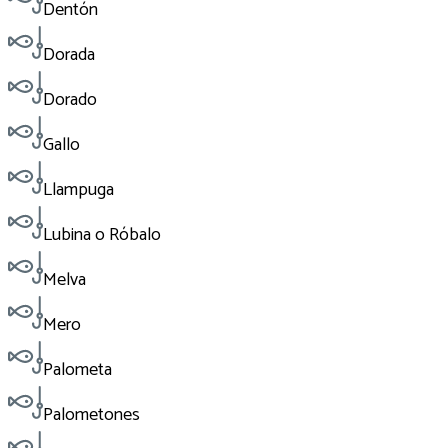
Dentón
Dorada
Dorado
Gallo
Llampuga
Lubina o Róbalo
Melva
Mero
Palometa
Palometones