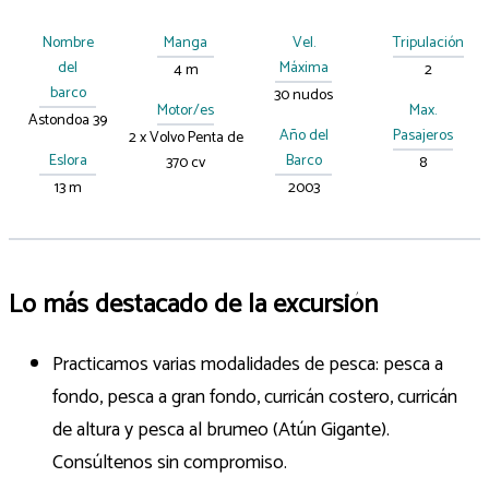
Nombre
Manga
Vel.
Tripulación
del
Máxima
4 m
2
barco
30 nudos
Motor/es
Max.
Astondoa 39
Año del
Pasajeros
2 x Volvo Penta de
Eslora
Barco
370 cv
8
13 m
2003
Lo más destacado de la excursión
Practicamos varias modalidades de pesca: pesca a
fondo, pesca a gran fondo, curricán costero, curricán
de altura y pesca al brumeo (Atún Gigante).
Consúltenos sin compromiso.