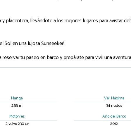
 y placentera, llevándote a los mejores lugares para avistar 
el Sol en una lujosa Sunseeker!
eservar tu paseo en barco y prepárate para vivir una aventur
Manga
Vel. Máxima
2,88 m
34 nudos
Motor/es
Año del Barco
2 volvo 230 cv
2012