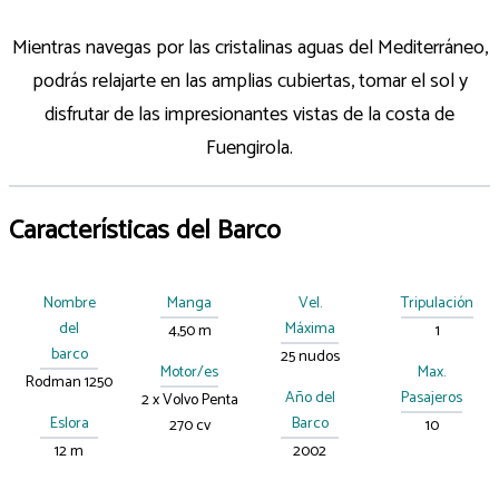
Mientras navegas por las cristalinas aguas del Mediterráneo,
podrás relajarte en las amplias cubiertas, tomar el sol y
disfrutar de las impresionantes vistas de la costa de
Fuengirola.
Características del Barco
Nombre
Manga
Vel.
Tripulación
del
Máxima
4,50 m
1
barco
25 nudos
Motor/es
Max.
Rodman 1250
Año del
Pasajeros
2 x Volvo Penta
Eslora
Barco
270 cv
10
12 m
2002