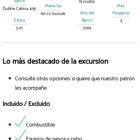
barco
15 nudos
Motor/es
Max.
Dubhe Calima 495
Año del
Pasajeros
60 cv Suzzuki
Eslora
Barco
5
5 m
2019
Lo más destacado de la excursión
Consulte otras opciones si quiere que nuestro patrón
les acompañe.
Incluido / Excluido
Combustible
Equipos de pesca y cebo