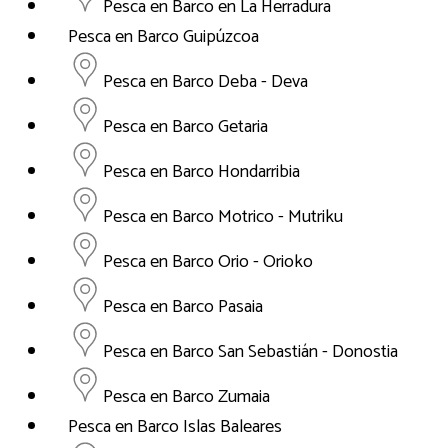
Pesca en Barco en La Herradura
Pesca en Barco Guipúzcoa
Pesca en Barco Deba - Deva
Pesca en Barco Getaria
Pesca en Barco Hondarribia
Pesca en Barco Motrico - Mutriku
Pesca en Barco Orio - Orioko
Pesca en Barco Pasaia
Pesca en Barco San Sebastián - Donostia
Pesca en Barco Zumaia
Pesca en Barco Islas Baleares