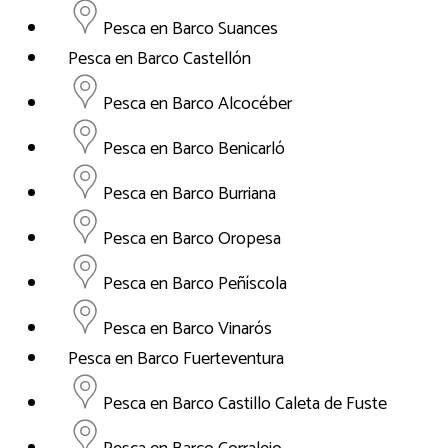
Pesca en Barco Suances
Pesca en Barco Castellón
Pesca en Barco Alcocéber
Pesca en Barco Benicarló
Pesca en Barco Burriana
Pesca en Barco Oropesa
Pesca en Barco Peñíscola
Pesca en Barco Vinarós
Pesca en Barco Fuerteventura
Pesca en Barco Castillo Caleta de Fuste