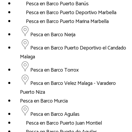
Pesca en Barco Puerto Banús
Pesca en Barco Puerto Deportivo Marbella
Pesca en Barco Puerto Marina Marbella
Pesca en Barco Nerja
Pesca en Barco Puerto Deportivo el Candado
Malaga
Pesca en Barco Torrox
Pesca en Barco Velez Malaga - Varadero
Puerto Niza
Pesca en Barco Murcia
Pesca en Barco Aguilas
Pesca en Barco Puerto Juan Montiel