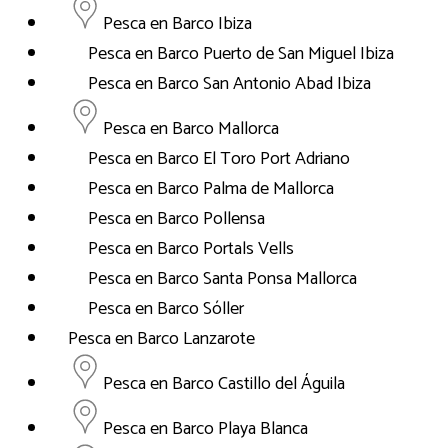
Pesca en Barco Ibiza
Pesca en Barco Puerto de San Miguel Ibiza
Pesca en Barco San Antonio Abad Ibiza
Pesca en Barco Mallorca
Pesca en Barco El Toro Port Adriano
Pesca en Barco Palma de Mallorca
Pesca en Barco Pollensa
Pesca en Barco Portals Vells
Pesca en Barco Santa Ponsa Mallorca
Pesca en Barco Sóller
Pesca en Barco Lanzarote
Pesca en Barco Castillo del Águila
Pesca en Barco Playa Blanca