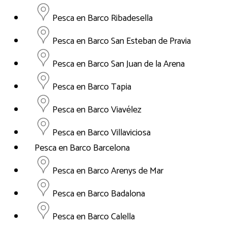
Pesca en Barco Ribadesella
Pesca en Barco San Esteban de Pravia
Pesca en Barco San Juan de la Arena
Pesca en Barco Tapia
Pesca en Barco Viavélez
Pesca en Barco Villaviciosa
Pesca en Barco Barcelona
Pesca en Barco Arenys de Mar
Pesca en Barco Badalona
Pesca en Barco Calella