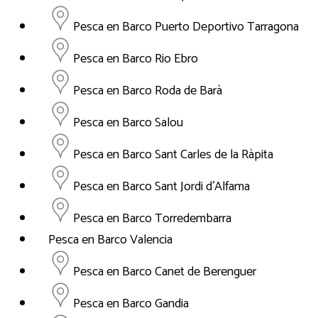
Pesca en Barco Puerto Deportivo Tarragona
Pesca en Barco Rio Ebro
Pesca en Barco Roda de Barà
Pesca en Barco Salou
Pesca en Barco Sant Carles de la Ràpita
Pesca en Barco Sant Jordi d'Alfama
Pesca en Barco Torredembarra
Pesca en Barco Valencia
Pesca en Barco Canet de Berenguer
Pesca en Barco Gandia