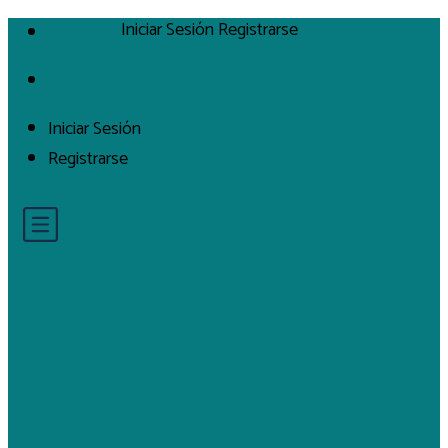
Iniciar Sesión
Registrarse
Iniciar Sesión
Registrarse