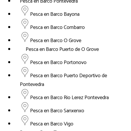
Pesca en Barco Pontevedra
Pesca en Barco Bayona
Pesca en Barco Combarro
Pesca en Barco O Grove
Pesca en Barco Puerto de O Grove
Pesca en Barco Portonovo
Pesca en Barco Puerto Deportivo de
Pontevedra
Pesca en Barco Rio Lerez Pontevedra
Pesca en Barco Sanxenxo
Pesca en Barco Vigo