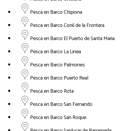
Pesca en Barco Chipiona
Pesca en Barco Conil de la Frontera
Pesca en Barco El Puerto de Santa Maria
Pesca en Barco La Linea
Pesca en Barco Palmones
Pesca en Barco Puerto Real
Pesca en Barco Rota
Pesca en Barco San Fernando
Pesca en Barco San Roque
Pesca en Barco Sanlucar de Barrameda