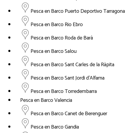
Pesca en Barco Puerto Deportivo Tarragona
Pesca en Barco Rio Ebro
Pesca en Barco Roda de Barà
Pesca en Barco Salou
Pesca en Barco Sant Carles de la Ràpita
Pesca en Barco Sant Jordi d'Alfama
Pesca en Barco Torredembarra
Pesca en Barco Valencia
Pesca en Barco Canet de Berenguer
Pesca en Barco Gandia