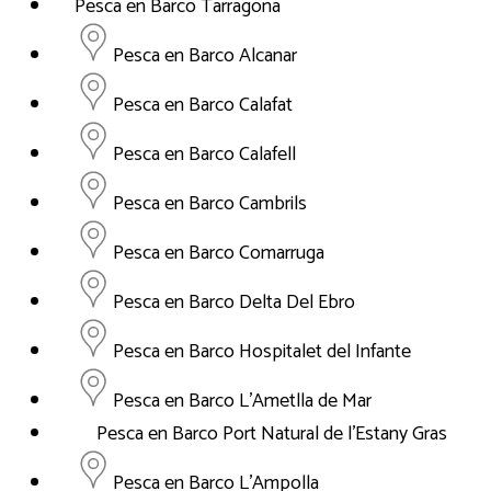
Pesca en Barco Tarragona
Pesca en Barco Alcanar
Pesca en Barco Calafat
Pesca en Barco Calafell
Pesca en Barco Cambrils
Pesca en Barco Comarruga
Pesca en Barco Delta Del Ebro
Pesca en Barco Hospitalet del Infante
Pesca en Barco L'Ametlla de Mar
Pesca en Barco Port Natural de l'Estany Gras
Pesca en Barco L'Ampolla