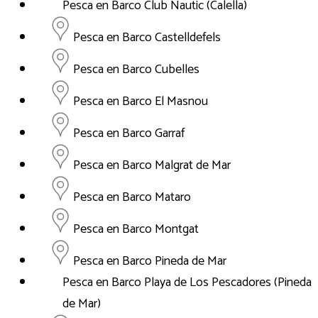
Pesca en Barco Club Nautic (Calella)
Pesca en Barco Castelldefels
Pesca en Barco Cubelles
Pesca en Barco El Masnou
Pesca en Barco Garraf
Pesca en Barco Malgrat de Mar
Pesca en Barco Mataro
Pesca en Barco Montgat
Pesca en Barco Pineda de Mar
Pesca en Barco Playa de Los Pescadores (Pineda
de Mar)