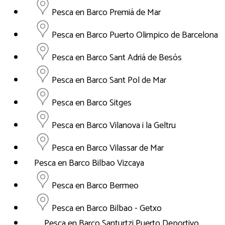
Pesca en Barco Premiá de Mar
Pesca en Barco Puerto Olimpico de Barcelona
Pesca en Barco Sant Adriá de Besós
Pesca en Barco Sant Pol de Mar
Pesca en Barco Sitges
Pesca en Barco Vilanova i la Geltru
Pesca en Barco Vilassar de Mar
Pesca en Barco Bilbao Vizcaya
Pesca en Barco Bermeo
Pesca en Barco Bilbao - Getxo
Pesca en Barco Santurtzi Puerto Deportivo