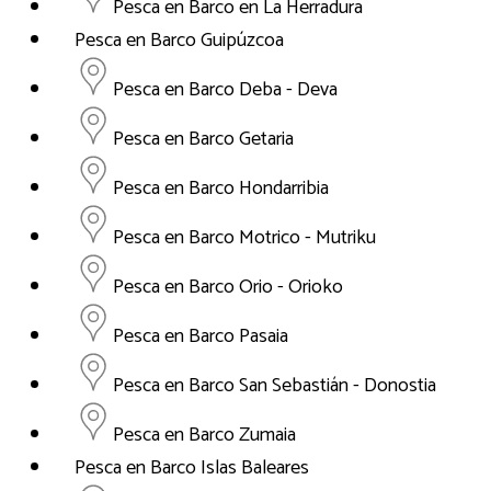
Pesca en Barco en La Herradura
Pesca en Barco Guipúzcoa
Pesca en Barco Deba - Deva
Pesca en Barco Getaria
Pesca en Barco Hondarribia
Pesca en Barco Motrico - Mutriku
Pesca en Barco Orio - Orioko
Pesca en Barco Pasaia
Pesca en Barco San Sebastián - Donostia
Pesca en Barco Zumaia
Pesca en Barco Islas Baleares