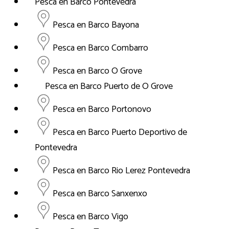
Pesca en Barco Pontevedra
Pesca en Barco Bayona
Pesca en Barco Combarro
Pesca en Barco O Grove
Pesca en Barco Puerto de O Grove
Pesca en Barco Portonovo
Pesca en Barco Puerto Deportivo de
Pontevedra
Pesca en Barco Rio Lerez Pontevedra
Pesca en Barco Sanxenxo
Pesca en Barco Vigo