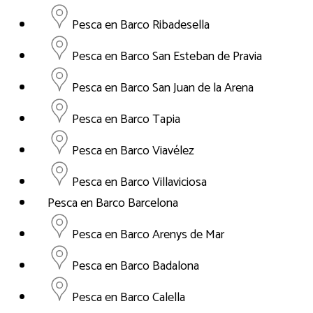
Pesca en Barco Ribadesella
Pesca en Barco San Esteban de Pravia
Pesca en Barco San Juan de la Arena
Pesca en Barco Tapia
Pesca en Barco Viavélez
Pesca en Barco Villaviciosa
Pesca en Barco Barcelona
Pesca en Barco Arenys de Mar
Pesca en Barco Badalona
Pesca en Barco Calella