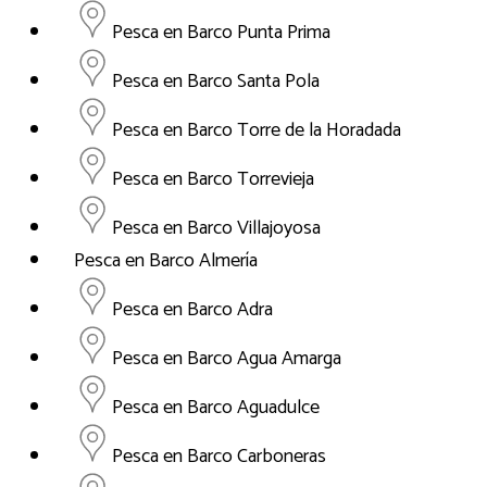
Pesca en Barco Punta Prima
Pesca en Barco Santa Pola
Pesca en Barco Torre de la Horadada
Pesca en Barco Torrevieja
Pesca en Barco Villajoyosa
Pesca en Barco Almería
Pesca en Barco Adra
Pesca en Barco Agua Amarga
Pesca en Barco Aguadulce
Pesca en Barco Carboneras