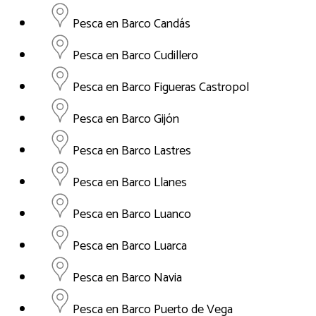
Pesca en Barco Candás
Pesca en Barco Cudillero
Pesca en Barco Figueras Castropol
Pesca en Barco Gijón
Pesca en Barco Lastres
Pesca en Barco Llanes
Pesca en Barco Luanco
Pesca en Barco Luarca
Pesca en Barco Navia
Pesca en Barco Puerto de Vega