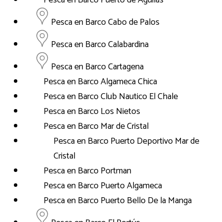
Pesca en Barco Puerto de Aguilas
Pesca en Barco Cabo de Palos
Pesca en Barco Calabardina
Pesca en Barco Cartagena
Pesca en Barco Algameca Chica
Pesca en Barco Club Nautico El Chale
Pesca en Barco Los Nietos
Pesca en Barco Mar de Cristal
Pesca en Barco Puerto Deportivo Mar de
Cristal
Pesca en Barco Portman
Pesca en Barco Puerto Algameca
Pesca en Barco Puerto Bello De la Manga