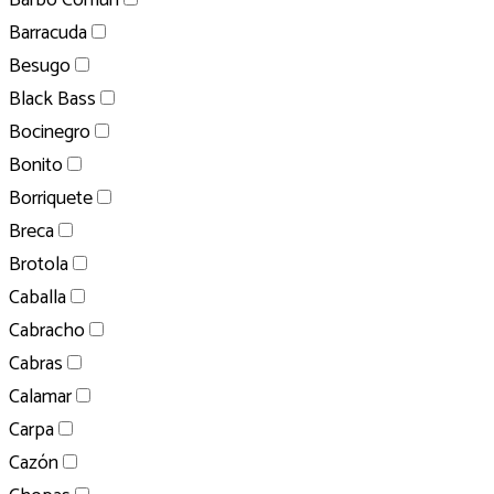
Barracuda
Besugo
Black Bass
Bocinegro
Bonito
Borriquete
Breca
Brotola
Caballa
Cabracho
Cabras
Calamar
Carpa
Cazón