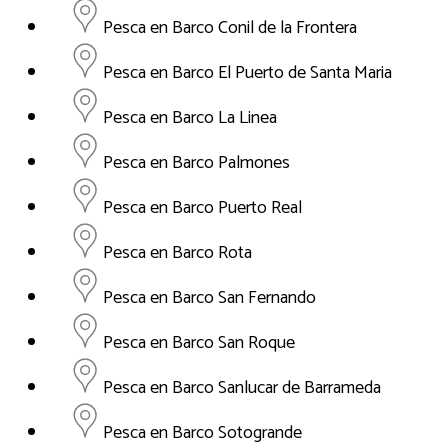
Pesca en Barco Conil de la Frontera
Pesca en Barco El Puerto de Santa Maria
Pesca en Barco La Linea
Pesca en Barco Palmones
Pesca en Barco Puerto Real
Pesca en Barco Rota
Pesca en Barco San Fernando
Pesca en Barco San Roque
Pesca en Barco Sanlucar de Barrameda
Pesca en Barco Sotogrande