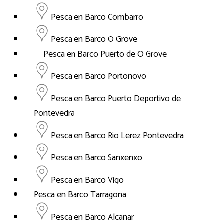
Pesca en Barco Combarro
Pesca en Barco O Grove
Pesca en Barco Puerto de O Grove
Pesca en Barco Portonovo
Pesca en Barco Puerto Deportivo de
Pontevedra
Pesca en Barco Rio Lerez Pontevedra
Pesca en Barco Sanxenxo
Pesca en Barco Vigo
Pesca en Barco Tarragona
Pesca en Barco Alcanar