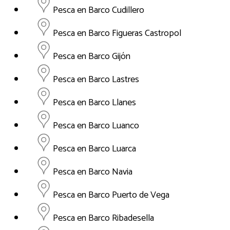
Pesca en Barco Cudillero
Pesca en Barco Figueras Castropol
Pesca en Barco Gijón
Pesca en Barco Lastres
Pesca en Barco Llanes
Pesca en Barco Luanco
Pesca en Barco Luarca
Pesca en Barco Navia
Pesca en Barco Puerto de Vega
Pesca en Barco Ribadesella