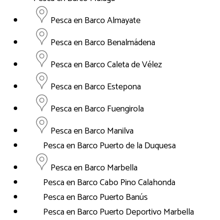
Pesca en Barco Almayate
Pesca en Barco Benalmádena
Pesca en Barco Caleta de Vélez
Pesca en Barco Estepona
Pesca en Barco Fuengirola
Pesca en Barco Manilva
Pesca en Barco Puerto de la Duquesa
Pesca en Barco Marbella
Pesca en Barco Cabo Pino Calahonda
Pesca en Barco Puerto Banús
Pesca en Barco Puerto Deportivo Marbella