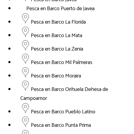
Pesca en Barco Puerto de Javea
Pesca en Barco La Florida
Pesca en Barco La Mata
Pesca en Barco La Zenia
Pesca en Barco Mil Palmeras
Pesca en Barco Moraira
Pesca en Barco Orihuela Dehesa de
Campoamor
Pesca en Barco Pueblo Latino
Pesca en Barco Punta Prima