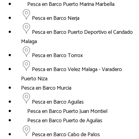
Pesca en Barco Puerto Marina Marbella
Pesca en Barco Nerja
Pesca en Barco Puerto Deportivo el Candado
Malaga
Pesca en Barco Torrox
Pesca en Barco Velez Malaga - Varadero
Puerto Niza
Pesca en Barco Murcia
Pesca en Barco Aguilas
Pesca en Barco Puerto Juan Montiel
Pesca en Barco Puerto de Aguilas
Pesca en Barco Cabo de Palos