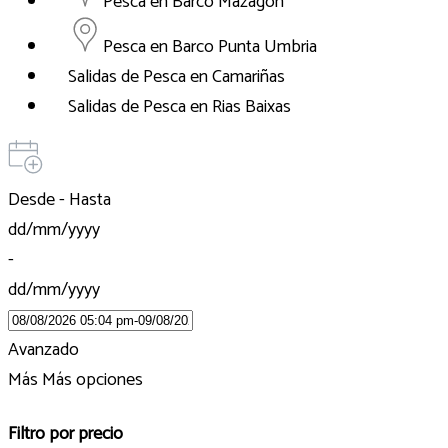
Pesca en Barco Mazagon
Pesca en Barco Punta Umbria
Salidas de Pesca en Camariñas
Salidas de Pesca en Rias Baixas
Desde - Hasta
dd/mm/yyyy
-
dd/mm/yyyy
Avanzado
Más
Más opciones
Filtro por precio