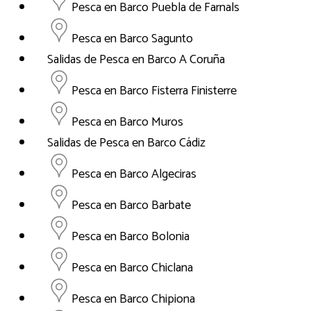
Pesca en Barco Puebla de Farnals
Pesca en Barco Sagunto
Salidas de Pesca en Barco A Coruña
Pesca en Barco Fisterra Finisterre
Pesca en Barco Muros
Salidas de Pesca en Barco Cádiz
Pesca en Barco Algeciras
Pesca en Barco Barbate
Pesca en Barco Bolonia
Pesca en Barco Chiclana
Pesca en Barco Chipiona