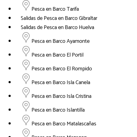
Pesca en Barco Tarifa
Salidas de Pesca en Barco Gibraltar
Salidas de Pesca en Barco Huelva
Pesca en Barco Ayamonte
Pesca en Barco El Portil
Pesca en Barco El Rompido
Pesca en Barco Isla Canela
Pesca en Barco Isla Cristina
Pesca en Barco Islantilla
Pesca en Barco Matalascañas