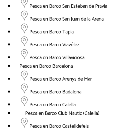
Pesca en Barco San Esteban de Pravia
Pesca en Barco San Juan de la Arena
Pesca en Barco Tapia
Pesca en Barco Viavélez
Pesca en Barco Villaviciosa
Pesca en Barco Barcelona
Pesca en Barco Arenys de Mar
Pesca en Barco Badalona
Pesca en Barco Calella
Pesca en Barco Club Nautic (Calella)
Pesca en Barco Castelldefels