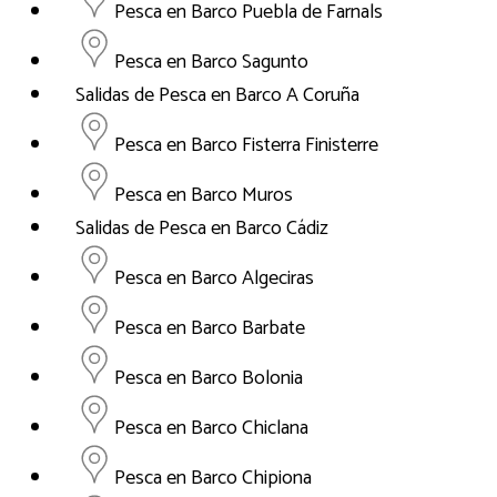
Pesca en Barco Puebla de Farnals
Pesca en Barco Sagunto
Salidas de Pesca en Barco A Coruña
Pesca en Barco Fisterra Finisterre
Pesca en Barco Muros
Salidas de Pesca en Barco Cádiz
Pesca en Barco Algeciras
Pesca en Barco Barbate
Pesca en Barco Bolonia
Pesca en Barco Chiclana
Pesca en Barco Chipiona