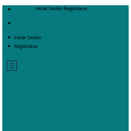
Iniciar Sesión
Registrarse
Iniciar Sesión
Registrarse