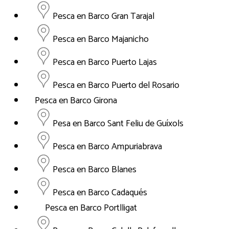
Pesca en Barco Gran Tarajal
Pesca en Barco Majanicho
Pesca en Barco Puerto Lajas
Pesca en Barco Puerto del Rosario
Pesca en Barco Girona
Pesa en Barco Sant Feliu de Guíxols
Pesca en Barco Ampuriabrava
Pesca en Barco Blanes
Pesca en Barco Cadaqués
Pesca en Barco Portlligat