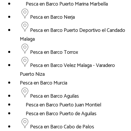
Pesca en Barco Puerto Marina Marbella
Pesca en Barco Nerja
Pesca en Barco Puerto Deportivo el Candado
Malaga
Pesca en Barco Torrox
Pesca en Barco Velez Malaga - Varadero
Puerto Niza
Pesca en Barco Murcia
Pesca en Barco Aguilas
Pesca en Barco Puerto Juan Montiel
Pesca en Barco Puerto de Aguilas
Pesca en Barco Cabo de Palos