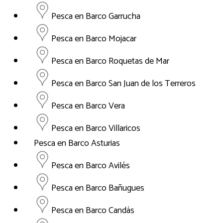
Pesca en Barco Garrucha
Pesca en Barco Mojacar
Pesca en Barco Roquetas de Mar
Pesca en Barco San Juan de los Terreros
Pesca en Barco Vera
Pesca en Barco Villaricos
Pesca en Barco Asturias
Pesca en Barco Avilés
Pesca en Barco Bañugues
Pesca en Barco Candás