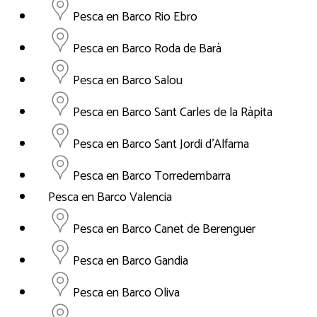
Pesca en Barco Rio Ebro
Pesca en Barco Roda de Barà
Pesca en Barco Salou
Pesca en Barco Sant Carles de la Ràpita
Pesca en Barco Sant Jordi d'Alfama
Pesca en Barco Torredembarra
Pesca en Barco Valencia
Pesca en Barco Canet de Berenguer
Pesca en Barco Gandia
Pesca en Barco Oliva