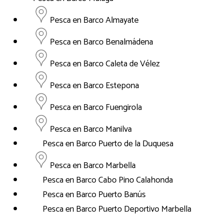
Pesca en Barco Almayate
Pesca en Barco Benalmádena
Pesca en Barco Caleta de Vélez
Pesca en Barco Estepona
Pesca en Barco Fuengirola
Pesca en Barco Manilva
Pesca en Barco Puerto de la Duquesa
Pesca en Barco Marbella
Pesca en Barco Cabo Pino Calahonda
Pesca en Barco Puerto Banús
Pesca en Barco Puerto Deportivo Marbella