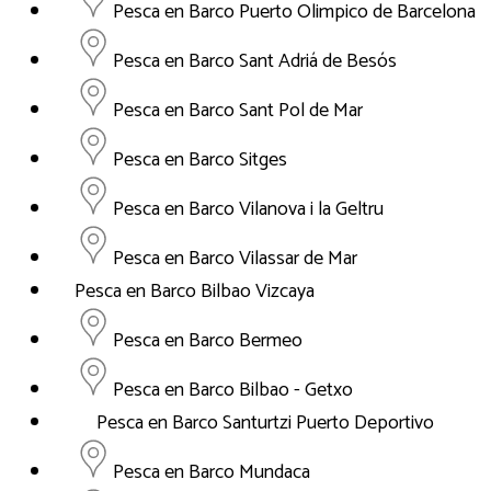
Pesca en Barco Puerto Olimpico de Barcelona
Pesca en Barco Sant Adriá de Besós
Pesca en Barco Sant Pol de Mar
Pesca en Barco Sitges
Pesca en Barco Vilanova i la Geltru
Pesca en Barco Vilassar de Mar
Pesca en Barco Bilbao Vizcaya
Pesca en Barco Bermeo
Pesca en Barco Bilbao - Getxo
Pesca en Barco Santurtzi Puerto Deportivo
Pesca en Barco Mundaca