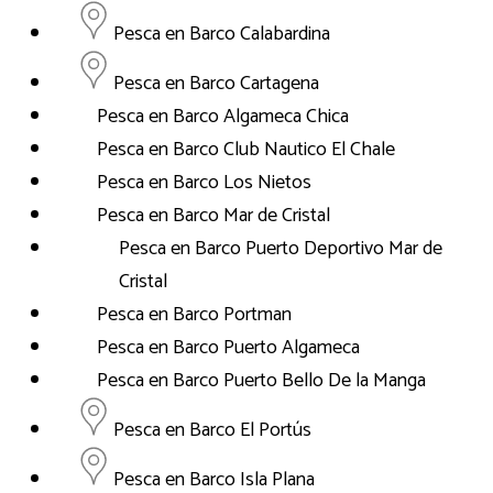
Pesca en Barco Calabardina
Pesca en Barco Cartagena
Pesca en Barco Algameca Chica
Pesca en Barco Club Nautico El Chale
Pesca en Barco Los Nietos
Pesca en Barco Mar de Cristal
Pesca en Barco Puerto Deportivo Mar de
Cristal
Pesca en Barco Portman
Pesca en Barco Puerto Algameca
Pesca en Barco Puerto Bello De la Manga
Pesca en Barco El Portús
Pesca en Barco Isla Plana