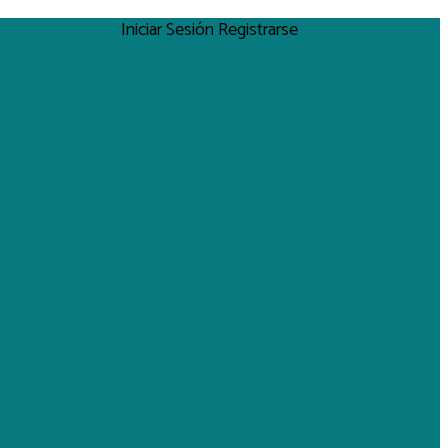
Iniciar Sesión
Registrarse