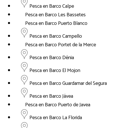
Pesca en Barco Calpe
Pesca en Barco Les Bassetes
Pesca en Barco Puerto Blanco
Pesca en Barco Campello
Pesca en Barco Portet de la Merce
Pesca en Barco Dénia
Pesca en Barco El Mojon
Pesca en Barco Guardamar del Segura
Pesca en Barco Jávea
Pesca en Barco Puerto de Javea
Pesca en Barco La Florida