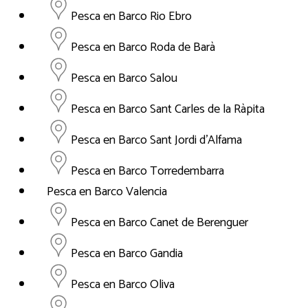
Pesca en Barco Rio Ebro
Pesca en Barco Roda de Barà
Pesca en Barco Salou
Pesca en Barco Sant Carles de la Ràpita
Pesca en Barco Sant Jordi d'Alfama
Pesca en Barco Torredembarra
Pesca en Barco Valencia
Pesca en Barco Canet de Berenguer
Pesca en Barco Gandia
Pesca en Barco Oliva