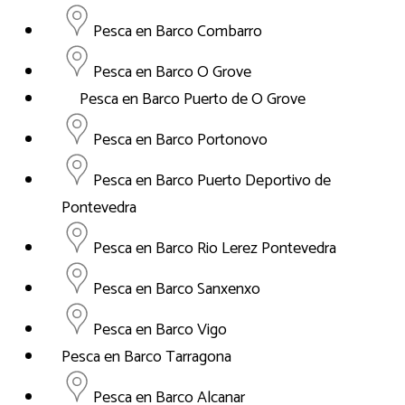
Pesca en Barco Combarro
Pesca en Barco O Grove
Pesca en Barco Puerto de O Grove
Pesca en Barco Portonovo
Pesca en Barco Puerto Deportivo de
Pontevedra
Pesca en Barco Rio Lerez Pontevedra
Pesca en Barco Sanxenxo
Pesca en Barco Vigo
Pesca en Barco Tarragona
Pesca en Barco Alcanar