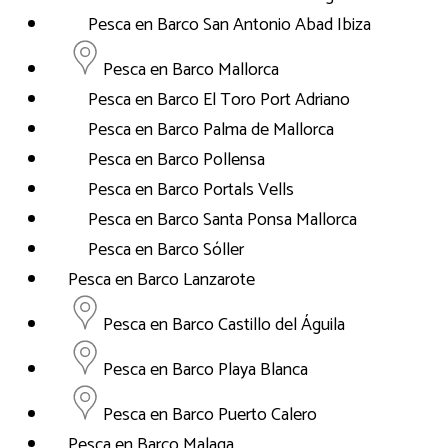
Pesca en Barco San Antonio Abad Ibiza
Pesca en Barco Mallorca
Pesca en Barco El Toro Port Adriano
Pesca en Barco Palma de Mallorca
Pesca en Barco Pollensa
Pesca en Barco Portals Vells
Pesca en Barco Santa Ponsa Mallorca
Pesca en Barco Sóller
Pesca en Barco Lanzarote
Pesca en Barco Castillo del Águila
Pesca en Barco Playa Blanca
Pesca en Barco Puerto Calero
Pesca en Barco Malaga