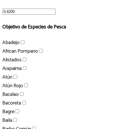
Objetivo de Especies de Pesca
Abadejo
African Pompano
Alistados
Arapaima
Atún
Atún Rojo
Bacalao
Bacoreta
Bagre
Baila
Barbo Común