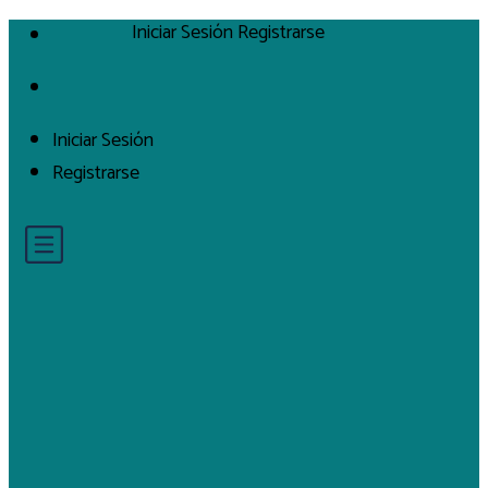
Iniciar Sesión
Registrarse
Iniciar Sesión
Registrarse