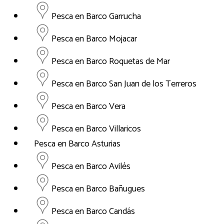
Pesca en Barco Garrucha
Pesca en Barco Mojacar
Pesca en Barco Roquetas de Mar
Pesca en Barco San Juan de los Terreros
Pesca en Barco Vera
Pesca en Barco Villaricos
Pesca en Barco Asturias
Pesca en Barco Avilés
Pesca en Barco Bañugues
Pesca en Barco Candás