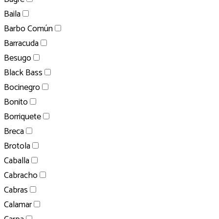
Baila
Barbo Común
Barracuda
Besugo
Black Bass
Bocinegro
Bonito
Borriquete
Breca
Brotola
Caballa
Cabracho
Cabras
Calamar