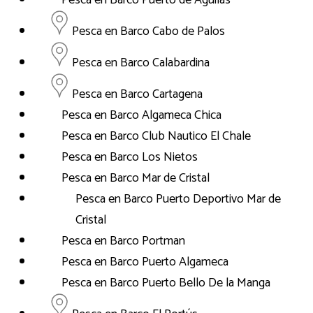
Pesca en Barco Puerto de Aguilas
Pesca en Barco Cabo de Palos
Pesca en Barco Calabardina
Pesca en Barco Cartagena
Pesca en Barco Algameca Chica
Pesca en Barco Club Nautico El Chale
Pesca en Barco Los Nietos
Pesca en Barco Mar de Cristal
Pesca en Barco Puerto Deportivo Mar de
Cristal
Pesca en Barco Portman
Pesca en Barco Puerto Algameca
Pesca en Barco Puerto Bello De la Manga