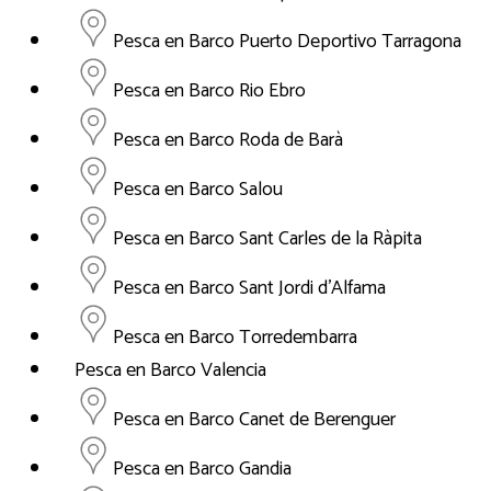
Pesca en Barco Puerto Deportivo Tarragona
Pesca en Barco Rio Ebro
Pesca en Barco Roda de Barà
Pesca en Barco Salou
Pesca en Barco Sant Carles de la Ràpita
Pesca en Barco Sant Jordi d'Alfama
Pesca en Barco Torredembarra
Pesca en Barco Valencia
Pesca en Barco Canet de Berenguer
Pesca en Barco Gandia