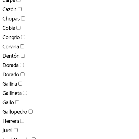
Carpa
Cazón
Chopas
Cobia
Congrio
Corvina
Dentón
Dorada
Dorado
Gallina
Gallineta
Gallo
Gallopedro
Herrera
Jurel