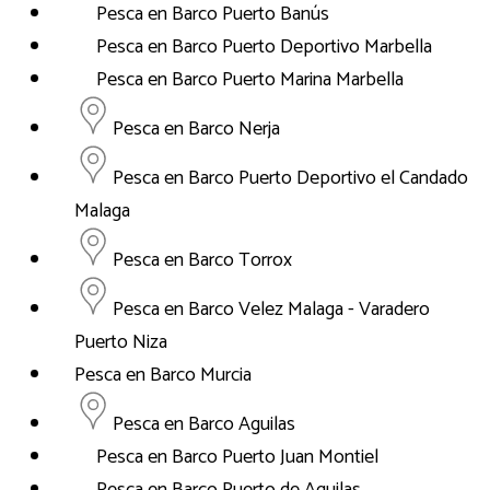
Pesca en Barco Puerto Banús
Pesca en Barco Puerto Deportivo Marbella
Pesca en Barco Puerto Marina Marbella
Pesca en Barco Nerja
Pesca en Barco Puerto Deportivo el Candado
Malaga
Pesca en Barco Torrox
Pesca en Barco Velez Malaga - Varadero
Puerto Niza
Pesca en Barco Murcia
Pesca en Barco Aguilas
Pesca en Barco Puerto Juan Montiel