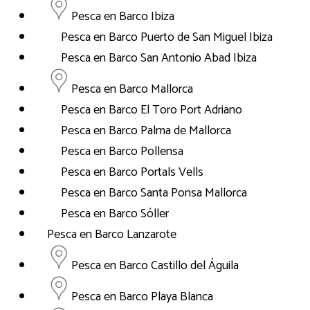
Pesca en Barco Ibiza
Pesca en Barco Puerto de San Miguel Ibiza
Pesca en Barco San Antonio Abad Ibiza
Pesca en Barco Mallorca
Pesca en Barco El Toro Port Adriano
Pesca en Barco Palma de Mallorca
Pesca en Barco Pollensa
Pesca en Barco Portals Vells
Pesca en Barco Santa Ponsa Mallorca
Pesca en Barco Sóller
Pesca en Barco Lanzarote
Pesca en Barco Castillo del Águila
Pesca en Barco Playa Blanca