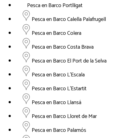
Pesca en Barco Portlligat
Pesca en Barco Calella Palafrugell
Pesca en Barco Colera
Pesca en Barco Costa Brava
Pesca en Barco El Port de la Selva
Pesca en Barco L'Escala
Pesca en Barco L'Estartit
Pesca en Barco Llansá
Pesca en Barco Lloret de Mar
Pesca en Barco Palamós