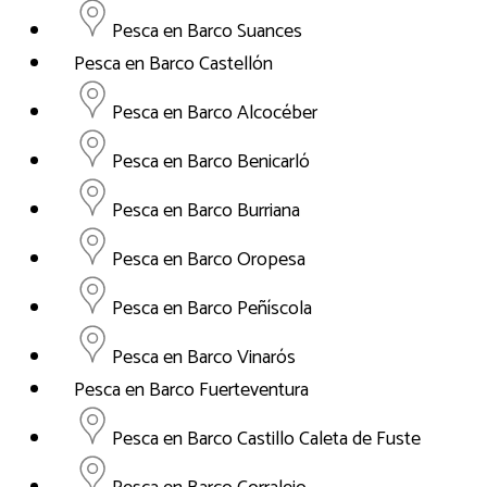
Pesca en Barco Suances
Pesca en Barco Castellón
Pesca en Barco Alcocéber
Pesca en Barco Benicarló
Pesca en Barco Burriana
Pesca en Barco Oropesa
Pesca en Barco Peñíscola
Pesca en Barco Vinarós
Pesca en Barco Fuerteventura
Pesca en Barco Castillo Caleta de Fuste