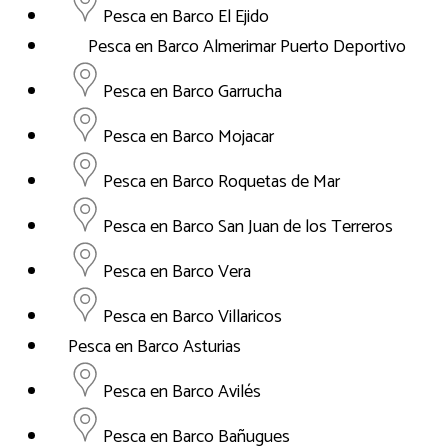
Pesca en Barco El Ejido
Pesca en Barco Almerimar Puerto Deportivo
Pesca en Barco Garrucha
Pesca en Barco Mojacar
Pesca en Barco Roquetas de Mar
Pesca en Barco San Juan de los Terreros
Pesca en Barco Vera
Pesca en Barco Villaricos
Pesca en Barco Asturias
Pesca en Barco Avilés
Pesca en Barco Bañugues