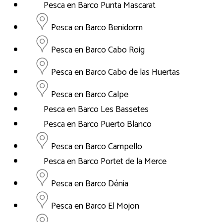
Pesca en Barco Punta Mascarat
Pesca en Barco Benidorm
Pesca en Barco Cabo Roig
Pesca en Barco Cabo de las Huertas
Pesca en Barco Calpe
Pesca en Barco Les Bassetes
Pesca en Barco Puerto Blanco
Pesca en Barco Campello
Pesca en Barco Portet de la Merce
Pesca en Barco Dénia
Pesca en Barco El Mojon