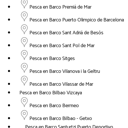
Pesca en Barco Premiá de Mar
Pesca en Barco Puerto Olimpico de Barcelona
Pesca en Barco Sant Adriá de Besós
Pesca en Barco Sant Pol de Mar
Pesca en Barco Sitges
Pesca en Barco Vilanova i la Geltru
Pesca en Barco Vilassar de Mar
Pesca en Barco Bilbao Vizcaya
Pesca en Barco Bermeo
Pesca en Barco Bilbao - Getxo
Pesca en Barco Santurtzi Puerto Deportivo