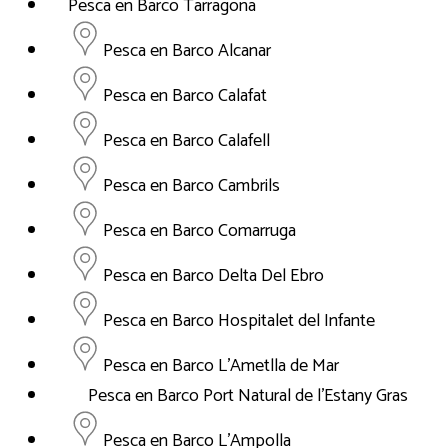
Pesca en Barco Tarragona
Pesca en Barco Alcanar
Pesca en Barco Calafat
Pesca en Barco Calafell
Pesca en Barco Cambrils
Pesca en Barco Comarruga
Pesca en Barco Delta Del Ebro
Pesca en Barco Hospitalet del Infante
Pesca en Barco L'Ametlla de Mar
Pesca en Barco Port Natural de l'Estany Gras
Pesca en Barco L'Ampolla