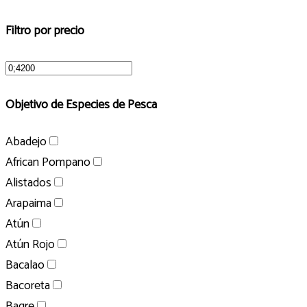
Filtro por precio
Objetivo de Especies de Pesca
Abadejo
African Pompano
Alistados
Arapaima
Atún
Atún Rojo
Bacalao
Bacoreta
Bagre