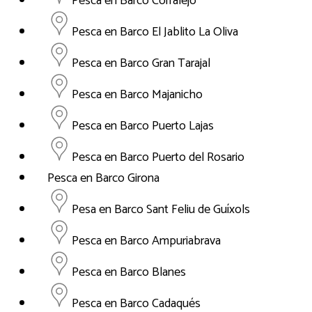
Pesca en Barco Corralejo
Pesca en Barco El Jablito La Oliva
Pesca en Barco Gran Tarajal
Pesca en Barco Majanicho
Pesca en Barco Puerto Lajas
Pesca en Barco Puerto del Rosario
Pesca en Barco Girona
Pesa en Barco Sant Feliu de Guíxols
Pesca en Barco Ampuriabrava
Pesca en Barco Blanes
Pesca en Barco Cadaqués