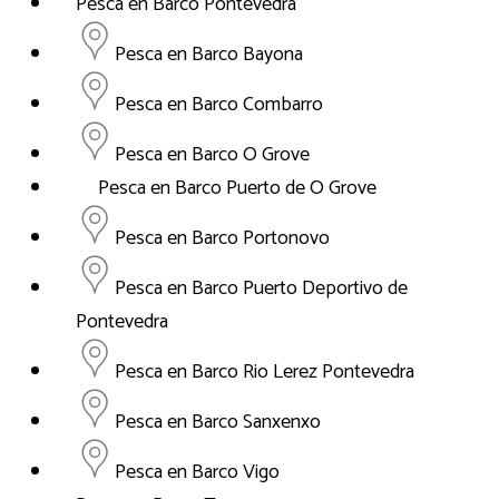
Pesca en Barco Pontevedra
Pesca en Barco Bayona
Pesca en Barco Combarro
Pesca en Barco O Grove
Pesca en Barco Puerto de O Grove
Pesca en Barco Portonovo
Pesca en Barco Puerto Deportivo de
Pontevedra
Pesca en Barco Rio Lerez Pontevedra
Pesca en Barco Sanxenxo
Pesca en Barco Vigo