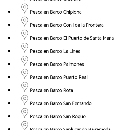
Pesca en Barco Chipiona
Pesca en Barco Conil de la Frontera
Pesca en Barco El Puerto de Santa Maria
Pesca en Barco La Linea
Pesca en Barco Palmones
Pesca en Barco Puerto Real
Pesca en Barco Rota
Pesca en Barco San Fernando
Pesca en Barco San Roque
Pesca en Barco Sanlucar de Barrameda