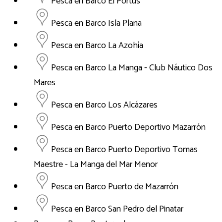
Pesca en Barco El Portús
Pesca en Barco Isla Plana
Pesca en Barco La Azohía
Pesca en Barco La Manga - Club Náutico Dos
Mares
Pesca en Barco Los Alcázares
Pesca en Barco Puerto Deportivo Mazarrón
Pesca en Barco Puerto Deportivo Tomas
Maestre - La Manga del Mar Menor
Pesca en Barco Puerto de Mazarrón
Pesca en Barco San Pedro del Pinatar