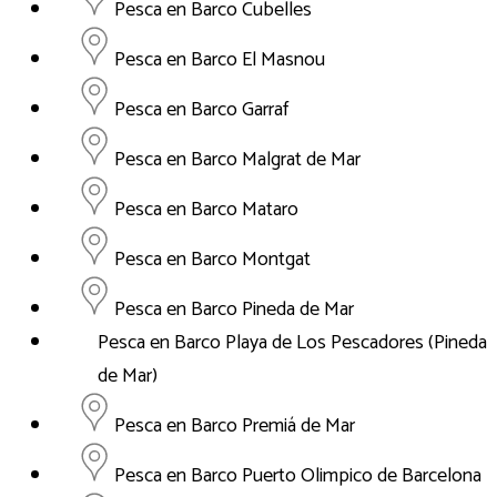
Pesca en Barco Cubelles
Pesca en Barco El Masnou
Pesca en Barco Garraf
Pesca en Barco Malgrat de Mar
Pesca en Barco Mataro
Pesca en Barco Montgat
Pesca en Barco Pineda de Mar
Pesca en Barco Playa de Los Pescadores (Pineda
de Mar)
Pesca en Barco Premiá de Mar
Pesca en Barco Puerto Olimpico de Barcelona