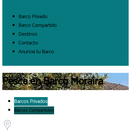
Barco Privado
Barco Compartido
Destinos
Contacto
Anuncia tu Barco
Pesca en Barco Moraira
Barcos Privados
Barcos Compartidos