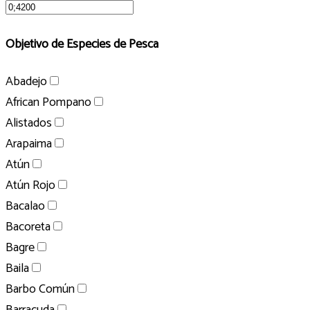
Objetivo de Especies de Pesca
Abadejo
African Pompano
Alistados
Arapaima
Atún
Atún Rojo
Bacalao
Bacoreta
Bagre
Baila
Barbo Común
Barracuda