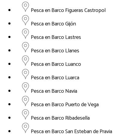
Pesca en Barco Figueras Castropol
Pesca en Barco Gijón
Pesca en Barco Lastres
Pesca en Barco Llanes
Pesca en Barco Luanco
Pesca en Barco Luarca
Pesca en Barco Navia
Pesca en Barco Puerto de Vega
Pesca en Barco Ribadesella
Pesca en Barco San Esteban de Pravia