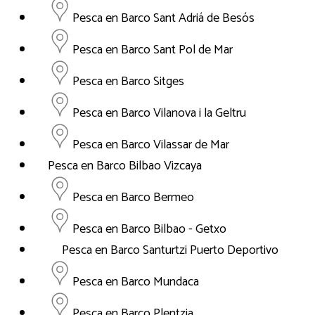
Pesca en Barco Sant Adriá de Besós
Pesca en Barco Sant Pol de Mar
Pesca en Barco Sitges
Pesca en Barco Vilanova i la Geltru
Pesca en Barco Vilassar de Mar
Pesca en Barco Bilbao Vizcaya
Pesca en Barco Bermeo
Pesca en Barco Bilbao - Getxo
Pesca en Barco Santurtzi Puerto Deportivo
Pesca en Barco Mundaca
Pesca en Barco Plentzia