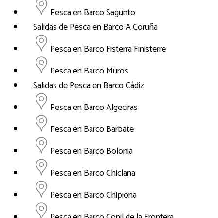
Pesca en Barco Sagunto
Salidas de Pesca en Barco A Coruña
Pesca en Barco Fisterra Finisterre
Pesca en Barco Muros
Salidas de Pesca en Barco Cádiz
Pesca en Barco Algeciras
Pesca en Barco Barbate
Pesca en Barco Bolonia
Pesca en Barco Chiclana
Pesca en Barco Chipiona
Pesca en Barco Conil de la Frontera