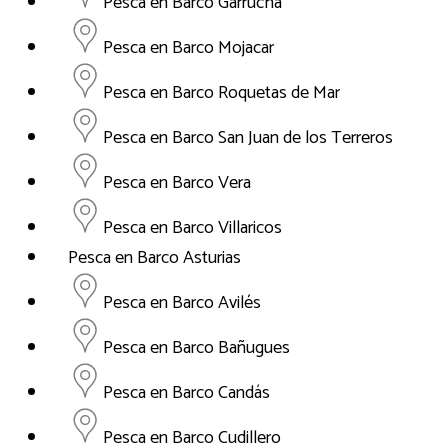
Pesca en Barco Garrucha
Pesca en Barco Mojacar
Pesca en Barco Roquetas de Mar
Pesca en Barco San Juan de los Terreros
Pesca en Barco Vera
Pesca en Barco Villaricos
Pesca en Barco Asturias
Pesca en Barco Avilés
Pesca en Barco Bañugues
Pesca en Barco Candás
Pesca en Barco Cudillero