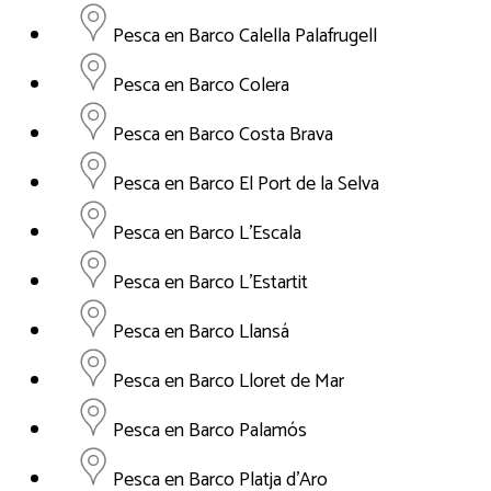
Pesca en Barco Calella Palafrugell
Pesca en Barco Colera
Pesca en Barco Costa Brava
Pesca en Barco El Port de la Selva
Pesca en Barco L'Escala
Pesca en Barco L'Estartit
Pesca en Barco Llansá
Pesca en Barco Lloret de Mar
Pesca en Barco Palamós
Pesca en Barco Platja d'Aro