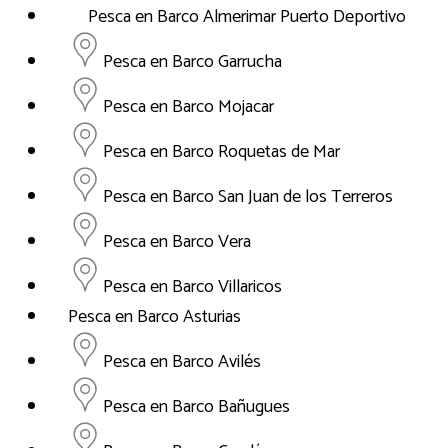
Pesca en Barco Almerimar Puerto Deportivo
Pesca en Barco Garrucha
Pesca en Barco Mojacar
Pesca en Barco Roquetas de Mar
Pesca en Barco San Juan de los Terreros
Pesca en Barco Vera
Pesca en Barco Villaricos
Pesca en Barco Asturias
Pesca en Barco Avilés
Pesca en Barco Bañugues