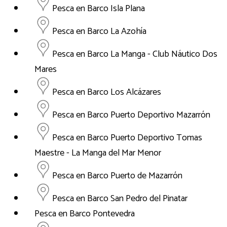
Pesca en Barco Isla Plana
Pesca en Barco La Azohía
Pesca en Barco La Manga - Club Náutico Dos
Mares
Pesca en Barco Los Alcázares
Pesca en Barco Puerto Deportivo Mazarrón
Pesca en Barco Puerto Deportivo Tomas
Maestre - La Manga del Mar Menor
Pesca en Barco Puerto de Mazarrón
Pesca en Barco San Pedro del Pinatar
Pesca en Barco Pontevedra