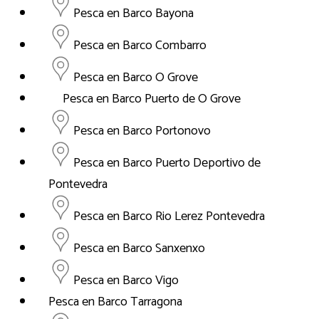
Pesca en Barco Bayona
Pesca en Barco Combarro
Pesca en Barco O Grove
Pesca en Barco Puerto de O Grove
Pesca en Barco Portonovo
Pesca en Barco Puerto Deportivo de
Pontevedra
Pesca en Barco Rio Lerez Pontevedra
Pesca en Barco Sanxenxo
Pesca en Barco Vigo
Pesca en Barco Tarragona