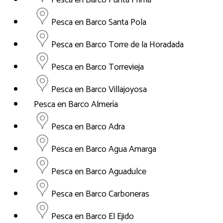
Pesca en Barco Punta Prima
Pesca en Barco Santa Pola
Pesca en Barco Torre de la Horadada
Pesca en Barco Torrevieja
Pesca en Barco Villajoyosa
Pesca en Barco Almería
Pesca en Barco Adra
Pesca en Barco Agua Amarga
Pesca en Barco Aguadulce
Pesca en Barco Carboneras
Pesca en Barco El Ejido