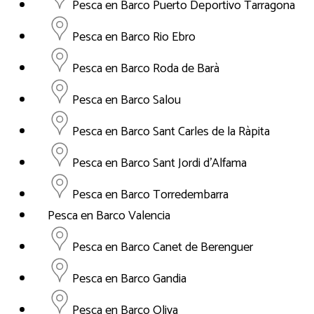
Pesca en Barco Puerto Deportivo Tarragona
Pesca en Barco Rio Ebro
Pesca en Barco Roda de Barà
Pesca en Barco Salou
Pesca en Barco Sant Carles de la Ràpita
Pesca en Barco Sant Jordi d'Alfama
Pesca en Barco Torredembarra
Pesca en Barco Valencia
Pesca en Barco Canet de Berenguer
Pesca en Barco Gandia
Pesca en Barco Oliva