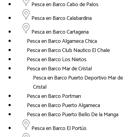
Pesca en Barco Cabo de Palos
Pesca en Barco Calabardina
Pesca en Barco Cartagena
Pesca en Barco Algameca Chica
Pesca en Barco Club Nautico El Chale
Pesca en Barco Los Nietos
Pesca en Barco Mar de Cristal
Pesca en Barco Puerto Deportivo Mar de
Cristal
Pesca en Barco Portman
Pesca en Barco Puerto Algameca
Pesca en Barco Puerto Bello De la Manga
Pesca en Barco El Portús