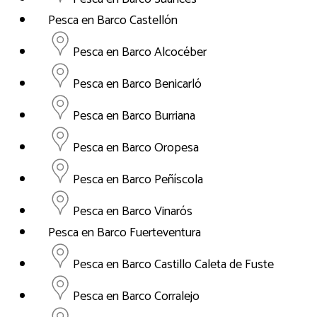
Pesca en Barco Castellón
Pesca en Barco Alcocéber
Pesca en Barco Benicarló
Pesca en Barco Burriana
Pesca en Barco Oropesa
Pesca en Barco Peñíscola
Pesca en Barco Vinarós
Pesca en Barco Fuerteventura
Pesca en Barco Castillo Caleta de Fuste
Pesca en Barco Corralejo