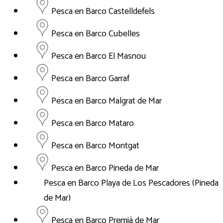
Pesca en Barco Castelldefels
Pesca en Barco Cubelles
Pesca en Barco El Masnou
Pesca en Barco Garraf
Pesca en Barco Malgrat de Mar
Pesca en Barco Mataro
Pesca en Barco Montgat
Pesca en Barco Pineda de Mar
Pesca en Barco Playa de Los Pescadores (Pineda
de Mar)
Pesca en Barco Premiá de Mar