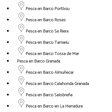
Pesca en Barco Portbou
Pesca en Barco Roses
Pesca en Barco Sa Riera
Pesca en Barco Tamariu
Pesca en Barco Tossa de Mar
Pesca en Barco Granada
Pesca en Barco Almuñecar
Pesca en Barco Calahonda Granada
Pesca en Barco Salobreña
Pesca en Barco en La Herradura