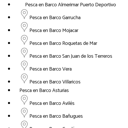
Pesca en Barco Almerimar Puerto Deportivo
Pesca en Barco Garrucha
Pesca en Barco Mojacar
Pesca en Barco Roquetas de Mar
Pesca en Barco San Juan de los Terreros
Pesca en Barco Vera
Pesca en Barco Villaricos
Pesca en Barco Asturias
Pesca en Barco Avilés
Pesca en Barco Bañugues