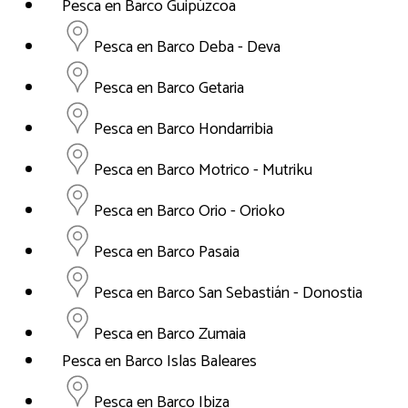
Pesca en Barco Guipúzcoa
Pesca en Barco Deba - Deva
Pesca en Barco Getaria
Pesca en Barco Hondarribia
Pesca en Barco Motrico - Mutriku
Pesca en Barco Orio - Orioko
Pesca en Barco Pasaia
Pesca en Barco San Sebastián - Donostia
Pesca en Barco Zumaia
Pesca en Barco Islas Baleares
Pesca en Barco Ibiza