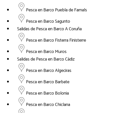
Pesca en Barco Puebla de Farnals
Pesca en Barco Sagunto
Salidas de Pesca en Barco A Coruña
Pesca en Barco Fisterra Finisterre
Pesca en Barco Muros
Salidas de Pesca en Barco Cádiz
Pesca en Barco Algeciras
Pesca en Barco Barbate
Pesca en Barco Bolonia
Pesca en Barco Chiclana