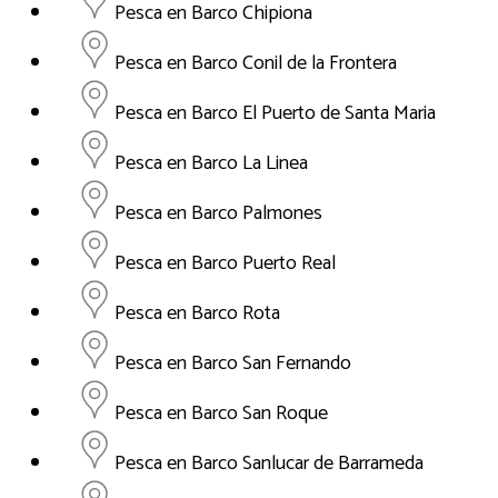
Pesca en Barco Chipiona
Pesca en Barco Conil de la Frontera
Pesca en Barco El Puerto de Santa Maria
Pesca en Barco La Linea
Pesca en Barco Palmones
Pesca en Barco Puerto Real
Pesca en Barco Rota
Pesca en Barco San Fernando
Pesca en Barco San Roque
Pesca en Barco Sanlucar de Barrameda