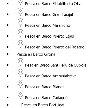
Pesca en Barco El Jablito La Oliva
Pesca en Barco Gran Tarajal
Pesca en Barco Majanicho
Pesca en Barco Puerto Lajas
Pesca en Barco Puerto del Rosario
Pesca en Barco Girona
Pesa en Barco Sant Feliu de Guíxols
Pesca en Barco Ampuriabrava
Pesca en Barco Blanes
Pesca en Barco Cadaqués
Pesca en Barco Portlligat