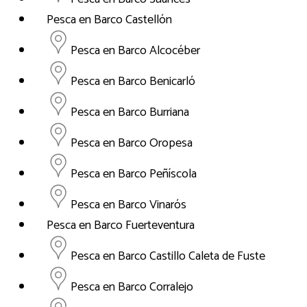
Pesca en Barco Castellón
Pesca en Barco Alcocéber
Pesca en Barco Benicarló
Pesca en Barco Burriana
Pesca en Barco Oropesa
Pesca en Barco Peñíscola
Pesca en Barco Vinarós
Pesca en Barco Fuerteventura
Pesca en Barco Castillo Caleta de Fuste
Pesca en Barco Corralejo