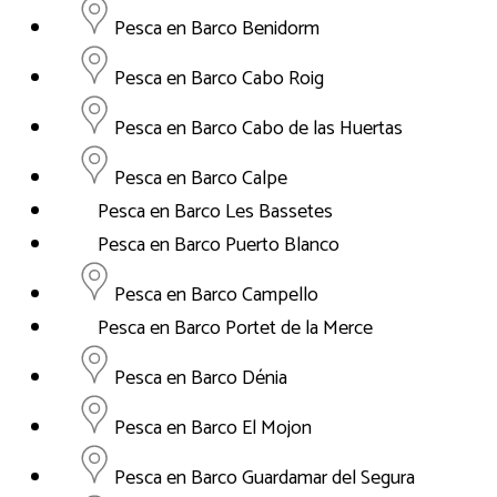
Pesca en Barco Benidorm
Pesca en Barco Cabo Roig
Pesca en Barco Cabo de las Huertas
Pesca en Barco Calpe
Pesca en Barco Les Bassetes
Pesca en Barco Puerto Blanco
Pesca en Barco Campello
Pesca en Barco Portet de la Merce
Pesca en Barco Dénia
Pesca en Barco El Mojon
Pesca en Barco Guardamar del Segura