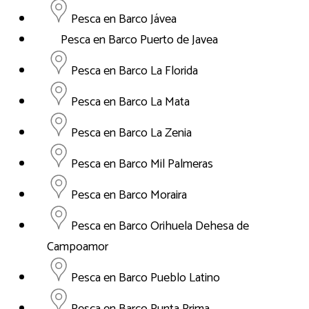
Pesca en Barco Jávea
Pesca en Barco Puerto de Javea
Pesca en Barco La Florida
Pesca en Barco La Mata
Pesca en Barco La Zenia
Pesca en Barco Mil Palmeras
Pesca en Barco Moraira
Pesca en Barco Orihuela Dehesa de
Campoamor
Pesca en Barco Pueblo Latino