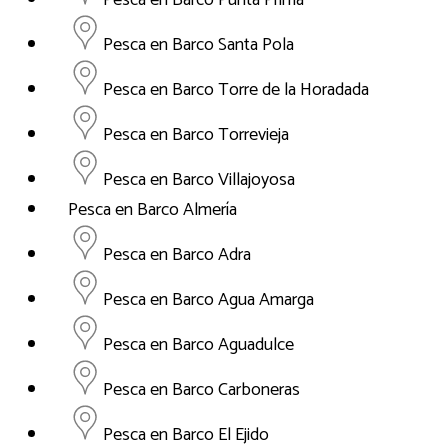
Pesca en Barco Punta Prima
Pesca en Barco Santa Pola
Pesca en Barco Torre de la Horadada
Pesca en Barco Torrevieja
Pesca en Barco Villajoyosa
Pesca en Barco Almería
Pesca en Barco Adra
Pesca en Barco Agua Amarga
Pesca en Barco Aguadulce
Pesca en Barco Carboneras
Pesca en Barco El Ejido