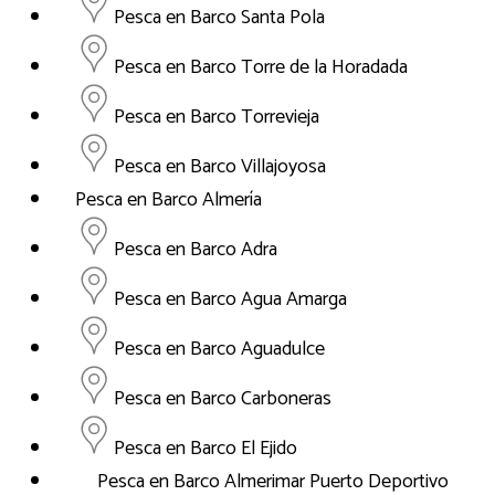
Pesca en Barco Santa Pola
Pesca en Barco Torre de la Horadada
Pesca en Barco Torrevieja
Pesca en Barco Villajoyosa
Pesca en Barco Almería
Pesca en Barco Adra
Pesca en Barco Agua Amarga
Pesca en Barco Aguadulce
Pesca en Barco Carboneras
Pesca en Barco El Ejido
Pesca en Barco Almerimar Puerto Deportivo