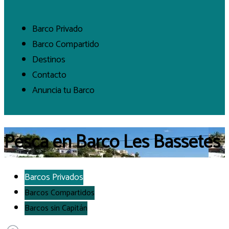
Barco Privado
Barco Compartido
Destinos
Contacto
Anuncia tu Barco
Pesca en Barco Les Bassetes
Barcos Privados
Barcos Compartidos
Barcos sin Capitán