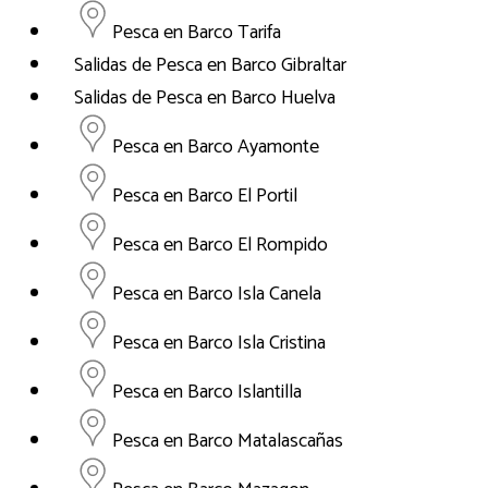
Pesca en Barco Tarifa
Salidas de Pesca en Barco Gibraltar
Salidas de Pesca en Barco Huelva
Pesca en Barco Ayamonte
Pesca en Barco El Portil
Pesca en Barco El Rompido
Pesca en Barco Isla Canela
Pesca en Barco Isla Cristina
Pesca en Barco Islantilla
Pesca en Barco Matalascañas