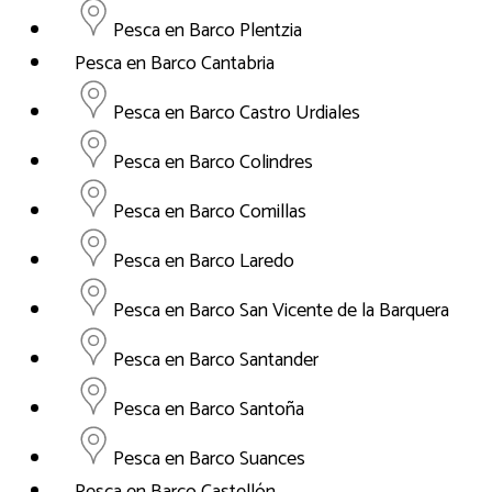
Pesca en Barco Plentzia
Pesca en Barco Cantabria
Pesca en Barco Castro Urdiales
Pesca en Barco Colindres
Pesca en Barco Comillas
Pesca en Barco Laredo
Pesca en Barco San Vicente de la Barquera
Pesca en Barco Santander
Pesca en Barco Santoña
Pesca en Barco Suances