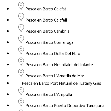
Pesca en Barco Calafat
Pesca en Barco Calafell
Pesca en Barco Cambrils
Pesca en Barco Comarruga
Pesca en Barco Delta Del Ebro
Pesca en Barco Hospitalet del Infante
Pesca en Barco L'Ametlla de Mar
Pesca en Barco Port Natural de l'Estany Gras
Pesca en Barco L'Ampolla
Pesca en Barco Puerto Deportivo Tarragona