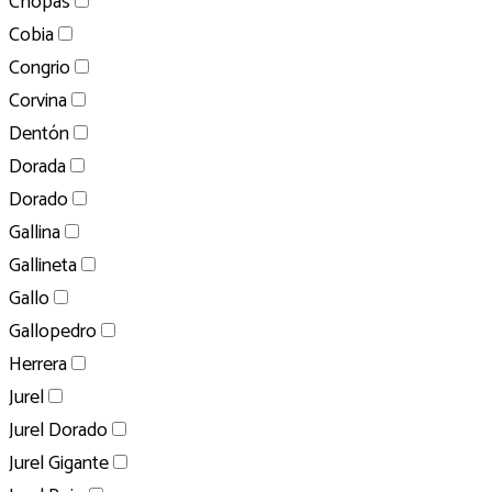
Chopas
Cobia
Congrio
Corvina
Dentón
Dorada
Dorado
Gallina
Gallineta
Gallo
Gallopedro
Herrera
Jurel
Jurel Dorado
Jurel Gigante