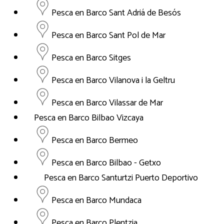
Pesca en Barco Sant Adriá de Besós
Pesca en Barco Sant Pol de Mar
Pesca en Barco Sitges
Pesca en Barco Vilanova i la Geltru
Pesca en Barco Vilassar de Mar
Pesca en Barco Bilbao Vizcaya
Pesca en Barco Bermeo
Pesca en Barco Bilbao - Getxo
Pesca en Barco Santurtzi Puerto Deportivo
Pesca en Barco Mundaca
Pesca en Barco Plentzia