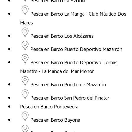
Pesca en Barco La Azohía
Pesca en Barco La Manga - Club Náutico Dos
Mares
Pesca en Barco Los Alcázares
Pesca en Barco Puerto Deportivo Mazarrón
Pesca en Barco Puerto Deportivo Tomas
Maestre - La Manga del Mar Menor
Pesca en Barco Puerto de Mazarrón
Pesca en Barco San Pedro del Pinatar
Pesca en Barco Pontevedra
Pesca en Barco Bayona