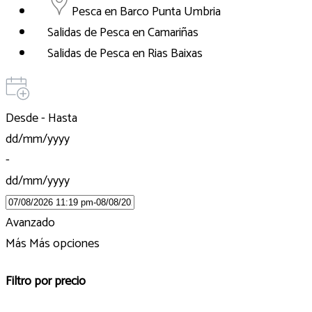
Pesca en Barco Punta Umbria
Salidas de Pesca en Camariñas
Salidas de Pesca en Rias Baixas
Desde - Hasta
dd/mm/yyyy
-
dd/mm/yyyy
Avanzado
Más
Más opciones
Filtro por precio