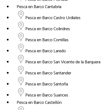
Pesca en Barco Cantabria
Pesca en Barco Castro Urdiales
Pesca en Barco Colindres
Pesca en Barco Comillas
Pesca en Barco Laredo
Pesca en Barco San Vicente de la Barquera
Pesca en Barco Santander
Pesca en Barco Santoña
Pesca en Barco Suances
Pesca en Barco Castellón