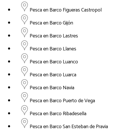
Pesca en Barco Figueras Castropol
Pesca en Barco Gijón
Pesca en Barco Lastres
Pesca en Barco Llanes
Pesca en Barco Luanco
Pesca en Barco Luarca
Pesca en Barco Navia
Pesca en Barco Puerto de Vega
Pesca en Barco Ribadesella
Pesca en Barco San Esteban de Pravia