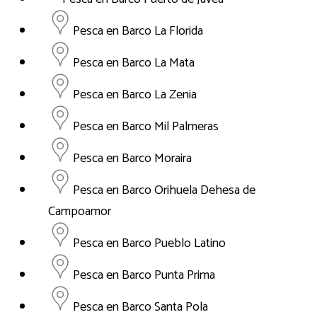
Pesca en Barco La Florida
Pesca en Barco La Mata
Pesca en Barco La Zenia
Pesca en Barco Mil Palmeras
Pesca en Barco Moraira
Pesca en Barco Orihuela Dehesa de
Campoamor
Pesca en Barco Pueblo Latino
Pesca en Barco Punta Prima
Pesca en Barco Santa Pola