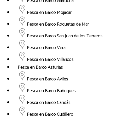
Pesca en Barco Garrucha
Pesca en Barco Mojacar
Pesca en Barco Roquetas de Mar
Pesca en Barco San Juan de los Terreros
Pesca en Barco Vera
Pesca en Barco Villaricos
Pesca en Barco Asturias
Pesca en Barco Avilés
Pesca en Barco Bañugues
Pesca en Barco Candás
Pesca en Barco Cudillero