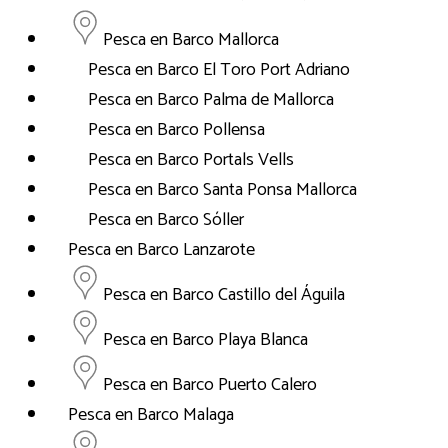
Pesca en Barco Mallorca
Pesca en Barco El Toro Port Adriano
Pesca en Barco Palma de Mallorca
Pesca en Barco Pollensa
Pesca en Barco Portals Vells
Pesca en Barco Santa Ponsa Mallorca
Pesca en Barco Sóller
Pesca en Barco Lanzarote
Pesca en Barco Castillo del Águila
Pesca en Barco Playa Blanca
Pesca en Barco Puerto Calero
Pesca en Barco Malaga