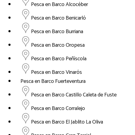
Pesca en Barco Alcocéber
Pesca en Barco Benicarló
Pesca en Barco Burriana
Pesca en Barco Oropesa
Pesca en Barco Peñíscola
Pesca en Barco Vinarós
Pesca en Barco Fuerteventura
Pesca en Barco Castillo Caleta de Fuste
Pesca en Barco Corralejo
Pesca en Barco El Jablito La Oliva