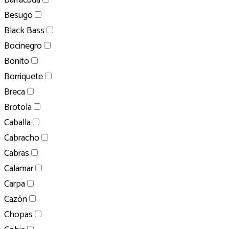
Besugo
Black Bass
Bocinegro
Bonito
Borriquete
Breca
Brotola
Caballa
Cabracho
Cabras
Calamar
Carpa
Cazón
Chopas