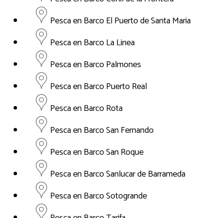
Pesca en Barco El Puerto de Santa Maria
Pesca en Barco La Linea
Pesca en Barco Palmones
Pesca en Barco Puerto Real
Pesca en Barco Rota
Pesca en Barco San Fernando
Pesca en Barco San Roque
Pesca en Barco Sanlucar de Barrameda
Pesca en Barco Sotogrande