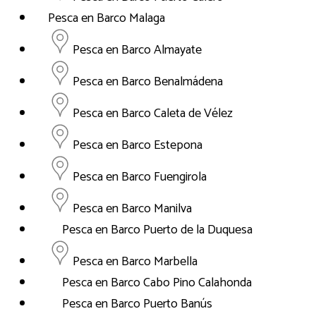
Pesca en Barco Malaga
Pesca en Barco Almayate
Pesca en Barco Benalmádena
Pesca en Barco Caleta de Vélez
Pesca en Barco Estepona
Pesca en Barco Fuengirola
Pesca en Barco Manilva
Pesca en Barco Puerto de la Duquesa
Pesca en Barco Marbella
Pesca en Barco Cabo Pino Calahonda
Pesca en Barco Puerto Banús