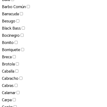
Barbo Común
Barracuda
Besugo
Black Bass
Bocinegro
Bonito
Borriquete
Breca
Brotola
Caballa
Cabracho
Cabras
Calamar
Carpa