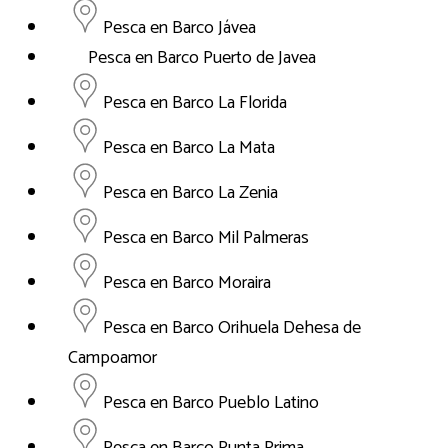
Pesca en Barco Jávea
Pesca en Barco Puerto de Javea
Pesca en Barco La Florida
Pesca en Barco La Mata
Pesca en Barco La Zenia
Pesca en Barco Mil Palmeras
Pesca en Barco Moraira
Pesca en Barco Orihuela Dehesa de
Campoamor
Pesca en Barco Pueblo Latino