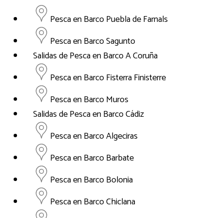
Pesca en Barco Puebla de Farnals
Pesca en Barco Sagunto
Salidas de Pesca en Barco A Coruña
Pesca en Barco Fisterra Finisterre
Pesca en Barco Muros
Salidas de Pesca en Barco Cádiz
Pesca en Barco Algeciras
Pesca en Barco Barbate
Pesca en Barco Bolonia
Pesca en Barco Chiclana