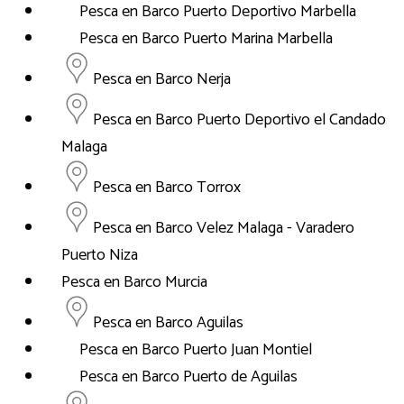
Pesca en Barco Puerto Deportivo Marbella
Pesca en Barco Puerto Marina Marbella
Pesca en Barco Nerja
Pesca en Barco Puerto Deportivo el Candado
Malaga
Pesca en Barco Torrox
Pesca en Barco Velez Malaga - Varadero
Puerto Niza
Pesca en Barco Murcia
Pesca en Barco Aguilas
Pesca en Barco Puerto Juan Montiel
Pesca en Barco Puerto de Aguilas