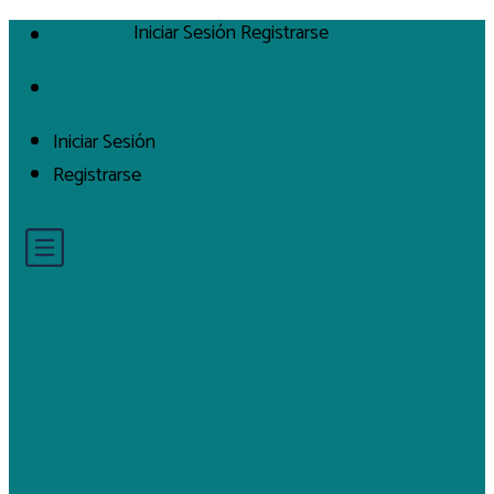
Iniciar Sesión
Registrarse
Iniciar Sesión
Registrarse