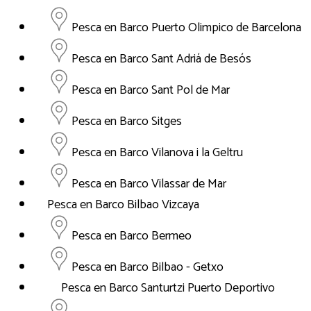
Pesca en Barco Puerto Olimpico de Barcelona
Pesca en Barco Sant Adriá de Besós
Pesca en Barco Sant Pol de Mar
Pesca en Barco Sitges
Pesca en Barco Vilanova i la Geltru
Pesca en Barco Vilassar de Mar
Pesca en Barco Bilbao Vizcaya
Pesca en Barco Bermeo
Pesca en Barco Bilbao - Getxo
Pesca en Barco Santurtzi Puerto Deportivo