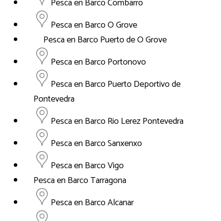
Pesca en Barco Combarro
Pesca en Barco O Grove
Pesca en Barco Puerto de O Grove
Pesca en Barco Portonovo
Pesca en Barco Puerto Deportivo de
Pontevedra
Pesca en Barco Rio Lerez Pontevedra
Pesca en Barco Sanxenxo
Pesca en Barco Vigo
Pesca en Barco Tarragona
Pesca en Barco Alcanar