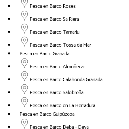
Pesca en Barco Roses
Pesca en Barco Sa Riera
Pesca en Barco Tamariu
Pesca en Barco Tossa de Mar
Pesca en Barco Granada
Pesca en Barco Almuñecar
Pesca en Barco Calahonda Granada
Pesca en Barco Salobreña
Pesca en Barco en La Herradura
Pesca en Barco Guipúzcoa
Pesca en Barco Deba - Deva