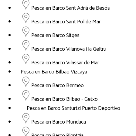
Pesca en Barco Sant Adriá de Besós
Pesca en Barco Sant Pol de Mar
Pesca en Barco Sitges
Pesca en Barco Vilanova i la Geltru
Pesca en Barco Vilassar de Mar
Pesca en Barco Bilbao Vizcaya
Pesca en Barco Bermeo
Pesca en Barco Bilbao - Getxo
Pesca en Barco Santurtzi Puerto Deportivo
Pesca en Barco Mundaca
Pesca en Barco Plentzia