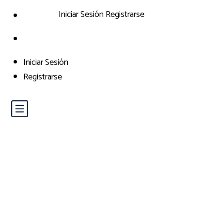
Iniciar Sesión
Registrarse
Iniciar Sesión
Registrarse