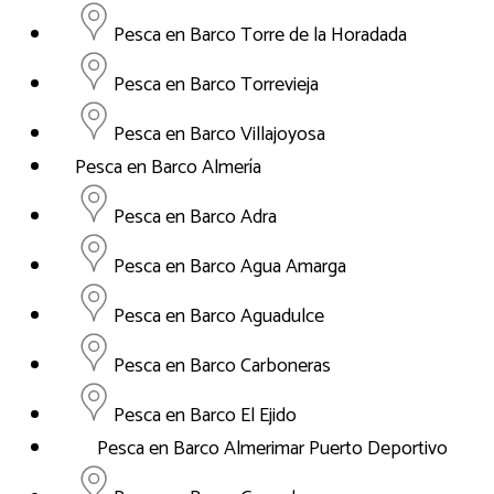
Pesca en Barco Torre de la Horadada
Pesca en Barco Torrevieja
Pesca en Barco Villajoyosa
Pesca en Barco Almería
Pesca en Barco Adra
Pesca en Barco Agua Amarga
Pesca en Barco Aguadulce
Pesca en Barco Carboneras
Pesca en Barco El Ejido
Pesca en Barco Almerimar Puerto Deportivo