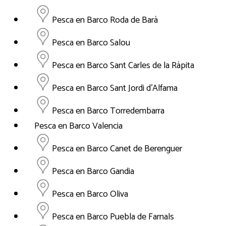
Pesca en Barco Roda de Barà
Pesca en Barco Salou
Pesca en Barco Sant Carles de la Ràpita
Pesca en Barco Sant Jordi d'Alfama
Pesca en Barco Torredembarra
Pesca en Barco Valencia
Pesca en Barco Canet de Berenguer
Pesca en Barco Gandia
Pesca en Barco Oliva
Pesca en Barco Puebla de Farnals